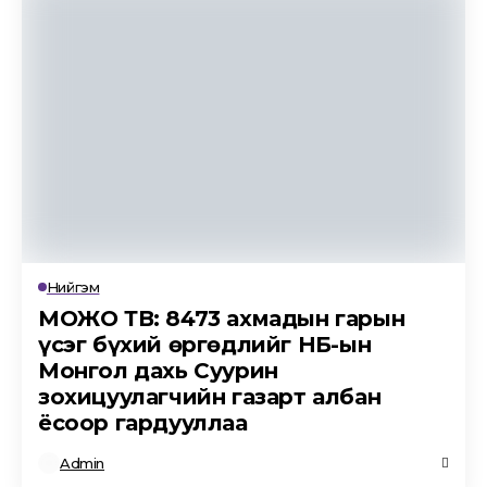
Нийгэм
MОЖО ТВ: 8473 ахмадын гарын
үсэг бүхий өргөдлийг НҮБ-ын
Монгол дахь Суурин
зохицуулагчийн газарт албан
ёсоор гардууллаа
Admin