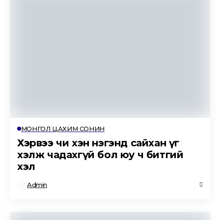
МОНГОЛ ЦАХИМ СОНИН
Хэрвээ чи хэн нэгэнд сайхан үг
хэлж чадахгүй бол юу ч битгий
хэл
Admin