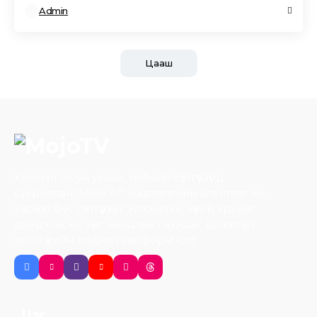
Admin
Цааш
Хиймэл оюун ухаан, мобайл сэтгүүлзүйд
суурилсан “Mojo AI” мэдээллийн агентлаг нь
хараат бус сэтгүүлзүйг эрхэмлэн, хүний эрхийг
дээдэлж, ёс зүйг чандлан сахидаг дижитал
эрин үеийн медиа платформ юм.
Цэс