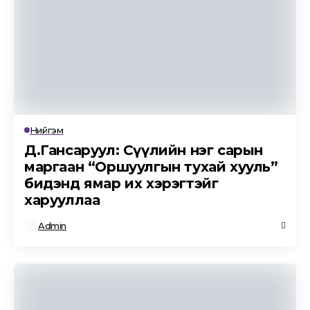
Нийгэм
Д.Гансаруул: Сүүлийн нэг сарын
маргаан “Оршуулгын тухай хууль”
бидэнд ямар их хэрэгтэйг
харууллаа
Admin