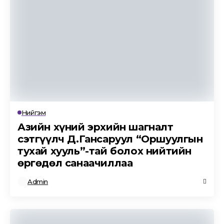
Нийгэм
Азийн хүний эрхийн шагналт
сэтгүүлч Д.Гансаруул “Оршуулгын
тухай хууль”-тай болох нийтийн
өргөдөл санаачиллаа
Admin