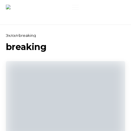
Эхлэл
breaking
breaking