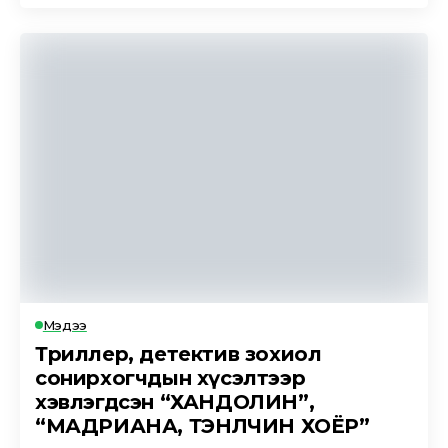
Мэдээ
Триллер, детектив зохиол
сонирхогчдын хүсэлтээр
хэвлэгдсэн “ХАНДОЛИН”,
“МАДРИАНА, ТЭНҮҮЛЧИН ХОЁР”