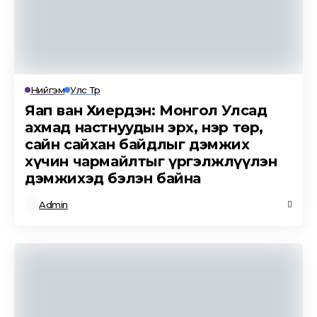
Нийгэм
Улс Төр
Яап ван Хиердэн: Монгол Улсад
ахмад настнуудын эрх, нэр төр,
сайн сайхан байдлыг дэмжих
хүчин чармайлтыг үргэлжлүүлэн
дэмжихэд бэлэн байна
Admin