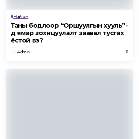
Нийгэм
Таны бодлоор “Оршуулгын хууль”-
д ямар зохицуулалт заавал тусгах
ёстой вэ?
Admin