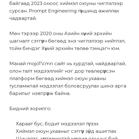
байгаад 2023 оноос хиймэл оюуны чиглэлээр
сурсан. Prompt Engineering түвшинд ажиллах
чадвартай.
Мөн тэрээр 2020 оны Азийн хүний эрхийн
шагналт сэтгүүлч бөгөөд энэ чиглэлээр нийтлэл,
тойм бичдэг Хүний эрхийн төлөө тэмцэгч юм.
Манай mojoTV.mn сайт нь хурдтай, найдвартай,
олон талт мэдээллийг нэг дор төвлөрүүлсэн
платформ бөгөөд хиймэл оюун ухааны
тусламжтай мэдээлэл боловсруулах шинэ арга
барилыг нэвтрүүлж байна.
Бидний зорилго:
Хараат бус, бодит мэдээлэл түгээх
Хиймэл оюун ухааныг сэтгүүл зүйд ашиглах
Шинэлэг, хүртээмжтэй медиа орчныг бий