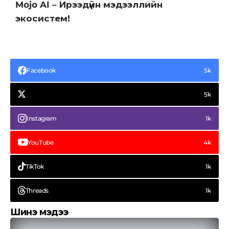
Mojo AI – Ирээдүйн мэдээллийн
экосистем!
Facebook
5k
5k
Instagram
1k
YouTube
4k
TikTok
1k
Threads
1k
Шинэ мэдээ