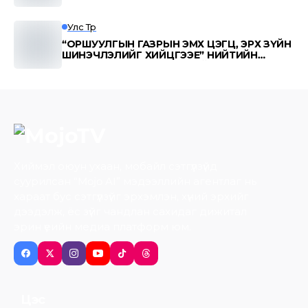
Улс Төр
“ОРШУУЛГЫН ГАЗРЫН ЭМХ ЦЭГЦ, ЭРХ ЗҮЙН
ШИНЭЧЛЭЛИЙГ ХИЙЦГЭЭЕ” НИЙТИЙН
ӨРГӨДӨЛ 100,000 ИРГЭНИЙ ДЭМЖЛЭГ
АВЛАА
Хиймэл оюун ухаан, мобайл сэтгүүлзүйд
суурилсан “Mojo AI” мэдээллийн агентлаг нь
хараат бус сэтгүүлзүйг эрхэмлэн, хүний эрхийг
дээдэлж, ёс зүйг чандлан сахидаг дижитал
эрин үеийн медиа платформ юм.
Цэс