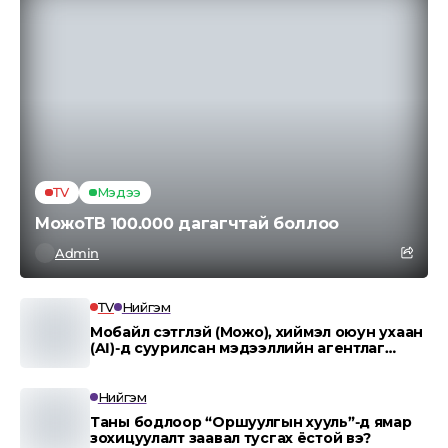
TV
Мэдээ
МожоТВ 100.000 дагагчтай боллоо
Admin
TV
Нийгэм
Мобайл сэтгүүлзүй (Можо), хиймэл оюун ухаан
(AI)-д суурилсан мэдээллийн агентлаг
“MOJO AI”.
Нийгэм
Таны бодлоор “Оршуулгын хууль”-д ямар
зохицуулалт заавал тусгах ёстой вэ?