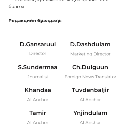
болгох
Редакцийн бүрэлдэхүүн:
D.Gansaruul
D.Dashdulam
Director
Marketing Director
S.Sundermaa
Ch.Dulguun
Journalist
Foreign News Translator
Khandaa
Tuvdenbaljir
AI Anchor
AI Anchor
Tamir
Ynjindulam
AI Anchor
AI Anchor