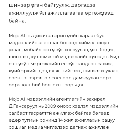
шинээр үүсгэн байгуулж, дэргэдээ
ажиллуулж үйл ажиллагаагаа өргөжүүлээд
байна.
Mojo AI нь дижитал эрин үеийн хараат бус
мэдээллийн агентлаг бөгөөд хиймэл оюун
ухаан, мобайл сэтгүүл зүйг хослуулан, үнэн бодит,
шинэлэг, хүртээмжтэй мэдээллийг хүргэдэг. Бид
сэтгүүлзүйн мэргэжлийн ёс зүйг чандлан сахиж,
хүний эрхийг дээдэлж, нийгэмд шинжлэх ухаан,
соён гэгээрэл, өв соёлоор дамжуулан эерэг
өөрчлөлт бий болгохыг зорьдог.
Mojo AI мэдээллийн агентлагийн захирал
Д.Гансаруул нь 2009 оноос хэвлэл мэдээллийн
салбарт тасралтгүй ажиллаж байгаа бөгөөд
өдөр тутмын сонинд 14 жил ажиллахын сацуу
сошиал медиа чиглэлээр дагнаж ажиллаж