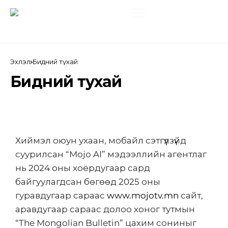
Эхлэл
Бидний тухай
Бидний тухай
Хиймэл оюун ухаан, мобайл сэтгүүлзүйд
суурилсан “Mojo AI” мэдээллийн агентлаг
нь 2024 оны хоёрдугаар сард
байгуулагдсан бөгөөд 2025 оны
гуравдугаар сараас
www.mojotv.mn
сайт,
аравдугаар сараас долоо хоног тутмын
“The Mongolian Bulletin” цахим сониныг