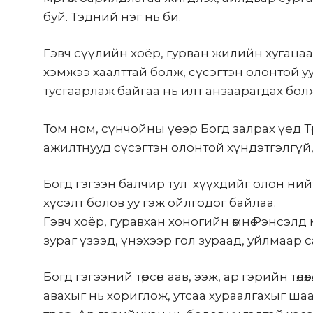
буй. Тэдний нэг нь би.
Гэвч сүүлийн хоёр, гурван жилийн хугаца
хэмжээ хаалттай болж, сүсэгтэн олонтой у
тусгаарлаж байгаа нь илт анзаарагдах бол
Том ном, сүнчойны үеэр Богд залрах үед 
ажилтнууд сүсэгтэн олонтой хүндэтгэлгүй, 
Богд гэгээн балчир тул хүүхдийг олон нийт
хүсэлт болов уу гэж ойлгодог байлаа.
Гэвч хоёр, гуравхан хоногийн өмнө Рэнсэлд
зураг үзээд, үнэхээр гол зураад, уйлмаар 
Богд гэгээний төрсөн аав, ээж, ар гэрийн төл
авахыг нь хориглож, утсаа хураалгахыг ша