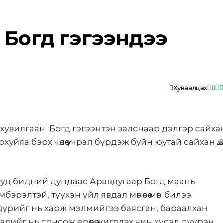
Богд гэгээндээ
Хуваалцах
вилгаан Богд гэгээнтэн залснаар дэлгэр сайха
уйяа бэрх чөлөө учрал бүрдэж буйн юутай сайхан 
чууд бидний дундаас Аравдугаар Богд маань
рэлтэй, түүхэн үйл явдал мөнөөсөө мөн билээ.
дүрийг нь харж мэлмийгээ баясган, бараалхан
лийг нь сонсож ерөөлөө жигдлэх чин хүсэл дүүрэн