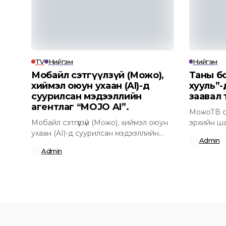
TV
Нийгэм
Нийгэм
Мобайл сэтгүүлзүй (Можо),
Таны б
хиймэл оюун ухаан (AI)-д
хууль”-
суурилсан мэдээллийн
заавал 
агентлаг “MOJO AI”.
МожоТВ са
Мобайл сэтгүүлзүй (Можо), хиймэл оюун
эрхийн ша
ухаан (AI)-д суурилсан мэдээллийн
санаачилс
Admin
агентлаг “MOJO AI”.www.mojotv.mn
Admin