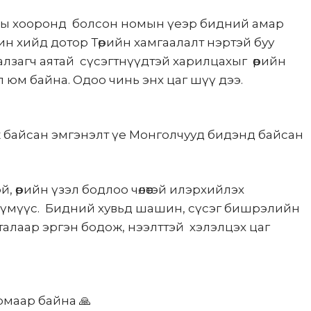
9-ны хооронд болсон номын үеэр бидний амар
 хийд дотор Төрийн хамгаалалт нэртэй буу
загч аятай сүсэгтнүүдтэй харилцахыг өөрийн
л юм байна. Одоо чинь энх цаг шүү дээ.
ж байсан эмгэнэлт үе Монголчууд бидэнд байсан
й, өөрийн үзэл бодлоо чөлөөтэй илэрхийлэх
й хүмүүс. Бидний хувьд шашин, сүсэг бишрэлийн
талаар эргэн бодож, нээлттэй хэлэлцэх цаг
маар байна 🙏