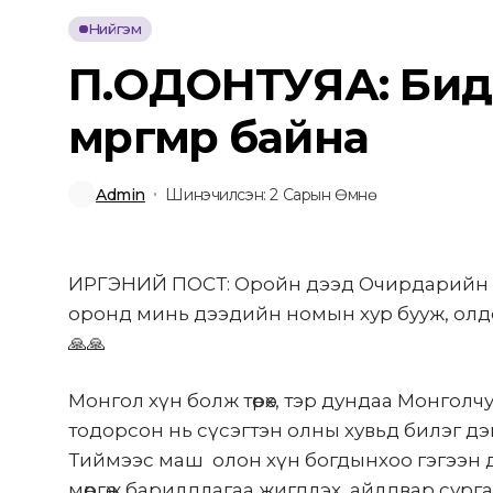
Нийгэм
П.ОДОНТУЯА: Бид 
мөргөмөөр байна
Admin
Шинэчилсэн: 2 Сарын Өмнө
ИРГЭНИЙ ПОСТ: Оройн дээд Очирдарийн ху
оронд минь дээдийн номын хур бууж, олдох
🙏🙏
Монгол хүн болж төрөх, тэр дундаа Монгол
тодорсон нь сүсэгтэн олны хувьд билэг дэмбэ
Тиймээс маш олон хүн богдынхоо гэгээн 
мөргөж барилдлагаа жигдлэх, айлдвар сургаа