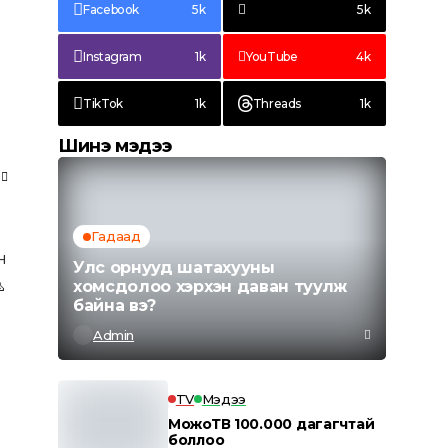
Facebook
5k
5k
Instagram
1k
YouTube
4k
TikTok
1k
Threads
1k
Шинэ мэдээ
Гадаад
н
Улс орнууд шатахууны

хомсдолоо хэрхэн даван туулж
байна вэ?
Admin
TV
Мэдээ
МожоТВ 100.000 дагагчтай
боллоо