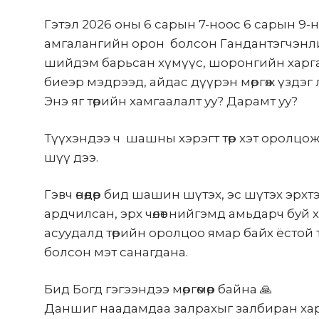
Гэтэл 2026 оны 6 сарын 7-ноос 6 сарын 
амгалангийн орон болсон Гандантэгчэнлин
шийдэм барьсан хүмүүс, шоронгийн харгал
биеэр мэдрээд, айдас дүүрэн мөргөж үздэг 
Энэ яг төрийн хамгаалалт уу? Дарамт уу?
Түүхэндээ ч шашны хэрэгт төр хэт оролцо
шүү дээ.
Гэвч өнөөдөр бид шашин шүтэх, эс шүтэх эрхтэ
ардчилсан, эрх чөлөөт нийгэмд амьдарч бу
асуудалд төрийн оролцоо ямар байх ёстой 
болсон мэт санагдана.
Бид Богд гэгээндээ мөргөмөөр байна 🙏
Даншиг наадамдаа залрахыг залбиран хар