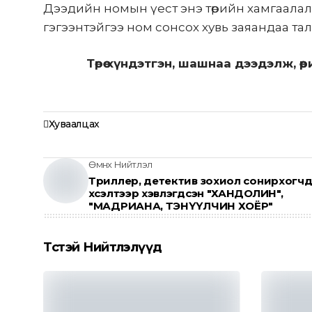
Дээдийн номын үест энэ төрийн хамгаалалт
гэгээнтэйгээ ном сонсох хувь заяандаа т
Төрөө хүндэтгэн, шашнаа дээдэлж, 
Хуваалцах
Өмнөх Нийтлэл
Триллер, детектив зохиол сонирхогч
хүсэлтээр хэвлэгдсэн "ХАНДОЛИН",
"МАДРИАНА, ТЭНҮҮЛЧИН ХОЁР"
Төсөөтэй Нийтлэлүүд