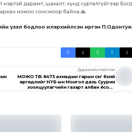
 нэртэй дарамт, шахалт, хүнд сурталгүйгээр Бог
алархан номоо сонсмоор байна 🙏
өөрийн үзэл бодлоо илэрхийлсэн иргэн П.Одонтуя
Дараагийн Нийтлэл
дын
MОЖО ТВ: 8473 ахмадын гарын үсэг бүхий
өргөдлийг НҮБ-ын Монгол дахь Суурин
зохицуулагчийн газарт албан ёсоор
гардууллаа