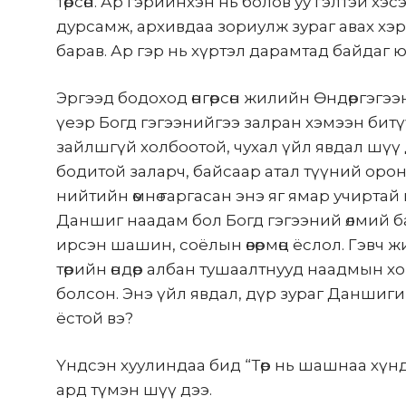
төрсөн. Ар гэрийнхэн нь болов уу гэлтэй хэ
дурсамж, архивдаа зориулж зураг авах хэ
барав. Ар гэр нь хүртэл дарамтад байдаг ю
Эргээд бодоход өнгөрсөн жилийн Өндөргэг
үеэр Богд гэгээнийгээ залран хэмээн битү
зайлшгүй холбоотой, чухал үйл явдал шүү
бодитой заларч, байсаар атал түүний оронд
нийтийн өмнө гаргасан энэ яг ямар учиртай
Даншиг наадам бол Богд гэгээний өлмий 
ирсэн шашин, соёлын өвөрмөц ёслол. Гэвч 
төрийн өндөр албан тушаалтнууд наадмын х
болсон. Энэ үйл явдал, дүр зураг Даншигий
ёстой вэ?
Үндсэн хуулиндаа бид “Төр нь шашнаа хүндэ
ард түмэн шүү дээ.