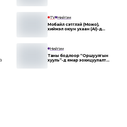
TV
Нийгэм
Мобайл сэтгүүлзүй (Можо),
хиймэл оюун ухаан (AI)-д
суурилсан мэдээллийн
агентлаг “MOJO AI”.
Нийгэм
Таны бодлоор “Оршуулгын
.
хууль”-д ямар зохицуулалт
заавал тусгах ёстой вэ?