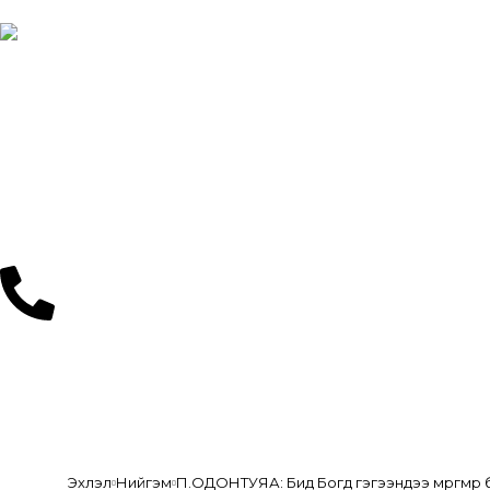
Нүүр
Мэдээ
Эхлэл
Нийгэм
П.ОДОНТУЯА: Бид Богд гэгээндээ мөргөмөөр