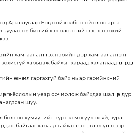
анд Аравдугаар Богдтой холбоотой олон арга
улзуулах нь битгий хэл олон нийтээс хэтэрхий
жээ.
Төрийн хамгаалалт гэх нэрийн дор хамгаалалтын
зохисгүй харьцаж байхыг хараад халаглаад өнгөрдөг
ийн өмнө ил гаргахгүй байх нь ар гэрийнхний
 мөргөх ёслолын үеэр оочирлож байхдаа шал өөр дүр
санагдсан шүү.
өөлөл болсон хүмүүсийг хүртэл мөргүүлэхгүй, зураг
ардаж байгааг хараад гайхах сэтгэгдэл үнэхээр