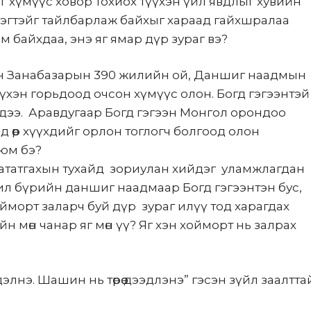
сэг хүмүүс ховор тохиох түүхэн үйл явдлыг хувийн
рэгтэйг тайлбарлаж байхыг хараад гайхшралаа
м байхдаа, энэ яг ямар дүр зураг вэ?
ээн Занабазарын 390 жилийн ой, Даншиг наадмын
үхэн горьдоод очсон хүмүүс олон. Богд гэгээнтэй
 дээ. Аравдугаар Богд гэгээн Монгол орондоо
 өөр хүүхдийг орлон тоглогч болгоод олон
 юм бэ?
бататгахын тухайд зориулан хийдэг уламжлагдан
жил бүрийн даншиг наадмаар Богд гэгээнтэн бус,
ойморт заларч буй дүр зураг илүү тод харагдах
н мөн чанар яг мөн үү? Яг хэн хойморт нь залрах
лнэ. Шашин нь төрөө дээдлэнэ” гэсэн зүйл заалтта