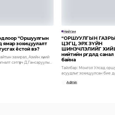
Нийгэм
одлоор “Оршуулгын
“ОРШУУЛГЫН ГАЗРЫ
д ямар зохицуулалт
ЦЭГЦ, ЭРХ ЗҮЙН
тусгах ёстой вэ?
ШИНЭЧЛЭЛИЙГ ХИЙ
нийтийн өргөдөлд санал
йтын захирал, Азийн хүний
байна
гналт сэтгүүлч Д.Гансаруулын
ан “Оршуулгын газрын...
Тайлбар: Монгол Улсад орш
асуудлыг зохицуулсан бие д
хууль өнөөдрийг хүртэл байхгүй
Admin