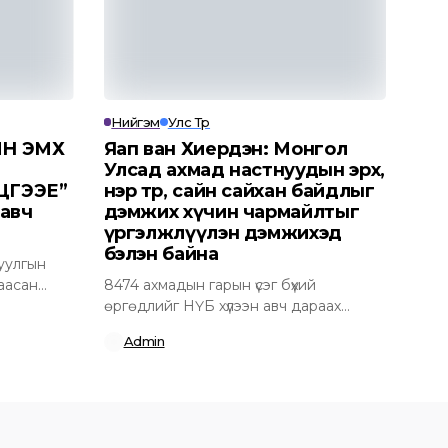
Нийгэм
Улс Төр
Н ЭМХ
Яап ван Хиердэн: Монгол
Улсад ахмад настнуудын эрх,
ЦГЭЭЕ”
нэр төр, сайн сайхан байдлыг
 авч
дэмжих хүчин чармайлтыг
үргэлжлүүлэн дэмжихэд
бэлэн байна
уулгын
аасан
8474 ахмадын гарын үсэг бүхий
...
өргөдлийг НҮБ хүлээн авч дараах
албан ёсны...
Admin