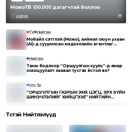
МожоТВ 100.000 дагагчтай боллоо
Admin
TV
Нийгэм
Мобайл сэтгүүлзүй (Можо), хиймэл оюун ухаан
(AI)-д суурилсан мэдээллийн агентлаг
“MOJO AI”.
Нийгэм
Таны бодлоор “Оршуулгын хууль”-д ямар
зохицуулалт заавал тусгах ёстой вэ?
Улс Төр
“ОРШУУЛГЫН ГАЗРЫН ЭМХ ЦЭГЦ, ЭРХ ЗҮЙН
ШИНЭЧЛЭЛИЙГ ХИЙЦГЭЭЕ” НИЙТИЙН
ӨРГӨДӨЛ 100,000 ИРГЭНИЙ ДЭМЖЛЭГ
АВЛАА
Төсөөтэй Нийтлэлүүд