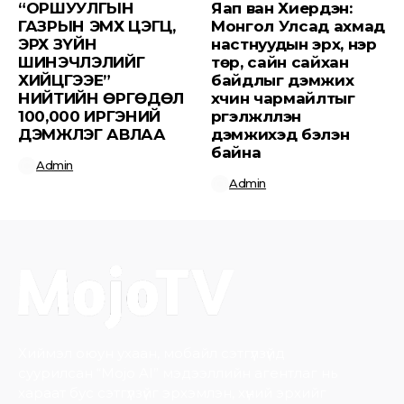
“ОРШУУЛГЫН
Яап ван Хиердэн:
ГАЗРЫН ЭМХ ЦЭГЦ,
Монгол Улсад ахмад
ЭРХ ЗҮЙН
настнуудын эрх, нэр
ШИНЭЧЛЭЛИЙГ
төр, сайн сайхан
ХИЙЦГЭЭЕ”
байдлыг дэмжих
НИЙТИЙН ӨРГӨДӨЛ
хүчин чармайлтыг
100,000 ИРГЭНИЙ
үргэлжлүүлэн
ДЭМЖЛЭГ АВЛАА
дэмжихэд бэлэн
байна
Admin
Admin
Хиймэл оюун ухаан, мобайл сэтгүүлзүйд
суурилсан “Mojo AI” мэдээллийн агентлаг нь
хараат бус сэтгүүлзүйг эрхэмлэн, хүний эрхийг