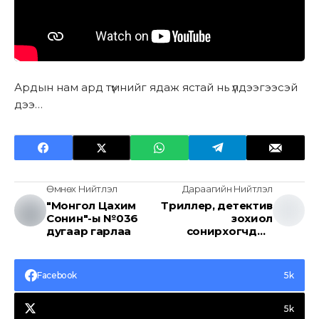
Ардын нам ард түмнийг ядаж ястай нь үлдээгээсэй
дээ…
Өмнөх Нийтлэл
Дараагийн Нийтлэл
"Монгол Цахим
Триллер, детектив
Сонин"-ы №036
зохиол
дугаар гарлаа
сонирхогчдын
хүсэлтээр
хэвлэгдсэн
"ХАНДОЛИН",
Facebook
5k
"МАДРИАНА,
ТЭНҮҮЛЧИН ХОЁР"
5k