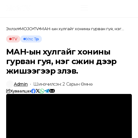
Эхлэл
MOJO
TV
МАН-ын хулгайг хонины гурван гуя, нэг
сүүжин дээр жишээгээр үзүүлэв.
TV
Улс Төр
МАН-ын хулгайг хонины
гурван гуя, нэг сүүжин дээр
жишээгээр үзүүлэв.
Admin
Шинэчилсэн: 2 Сарын Өмнө
Хуваалцах