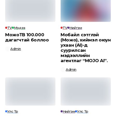
TV
Мэдээ
TV
Нийгэм
МожоТВ 100.000
Мобайл сэтгүүлзүй
дагагчтай боллоо
(Можо), хиймэл оюун
ухаан (AI)-д
Admin
суурилсан
мэдээллийн
агентлаг “MOJO AI”.
Admin
Улс Төр
Нийгэм
Улс Төр