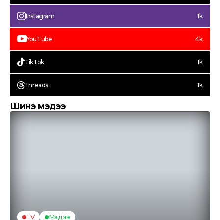
Instagram
1k
YouTube
4k
TikTok
1k
Threads
1k
Шинэ мэдээ
TV
Мэдээ