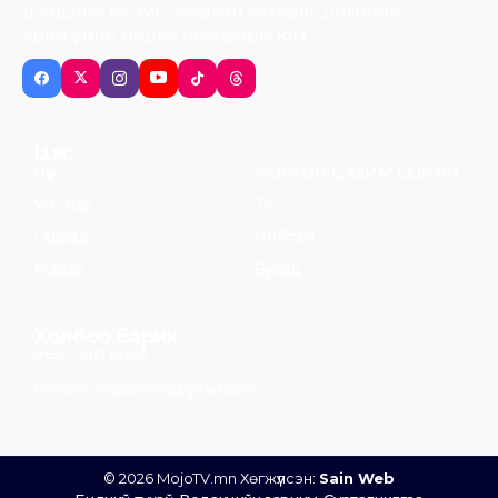
дээдэлж, ёс зүйг чандлан сахидаг дижитал
эрин үеийн медиа платформ юм.
Цэс
Нүүр
МОНГОЛ ЦАХИМ СОНИН
Улс төр
TV
Гадаад
Нийгэм
Мэдээ
Бусад
Холбоо барих
Утас: 9913 0850
И-мэйл: mojotv.mn@gmail.com
© 2026 MojoTV.mn Хөгжүүлсэн:
Sain Web