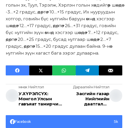
голын эх, Туул, Тэрэлж, Хэрлэн голын хөндийгөөр шөнөдөө
-3…+2 градус, өдөртөө +10…+15 градус, Их нууруудын
хотгор, говийн бүс нутгийн баруун өмнөд хэсгээр
шөнөдөө +12…+17 градус, өдөртөө +26…+31 градус, говийн
бүс нутгийн зүүн өмнөд хэсгээр шөнөдөө +7…+12 градус,
өдөртөө +20…+25 градус, бусад нутгаар шөнөдөө +2…+7
градус, өдөртөө +15…+20 градус дулаан байна. 9-нөөс
нутгийн зүүн хагаст бага зэрэг дулаарна.
Өмнөх Нийтлэл
Дараагийн Нийтлэл
У.ХҮРЭЛСҮХ:
Засгийн газар
Монгол Улсын
Нийгмийн
гавъяат тамирчин
даатгалын
Эрдэнэбатын
ерөнхий хуульд
Цэндбаатарын гэр
нэмэлт, өөрчлөлт
бүлд аз жаргал
оруулах тухай
Facebook
5k
сайн сайхныг хүсье.
хуулийн төслийг