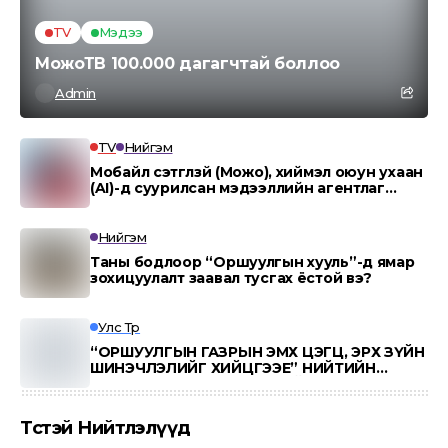
TV
Мэдээ
МожоТВ 100.000 дагагчтай боллоо
Admin
TV
Нийгэм
Мобайл сэтгүүлзүй (Можо), хиймэл оюун ухаан
(AI)-д суурилсан мэдээллийн агентлаг
“MOJO AI”.
Нийгэм
Таны бодлоор “Оршуулгын хууль”-д ямар
зохицуулалт заавал тусгах ёстой вэ?
Улс Төр
“ОРШУУЛГЫН ГАЗРЫН ЭМХ ЦЭГЦ, ЭРХ ЗҮЙН
ШИНЭЧЛЭЛИЙГ ХИЙЦГЭЭЕ” НИЙТИЙН
ӨРГӨДӨЛ 100,000 ИРГЭНИЙ ДЭМЖЛЭГ
АВЛАА
Төсөөтэй Нийтлэлүүд