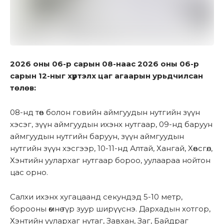
2026 оны 06-р сарын 08-наас 2026 оны 06-р
сарын 12-ныг хүртэлх цаг агаарын урьдчилсан
төлөв:
08-нд төв болон говийн аймгуудын нутгийн зүүн
хэсэг, зүүн аймгуудын ихэнх нутгаар, 09-нд баруун
аймгуудын нутгийн баруун, зүүн аймгуудын
нутгийн зүүн хэсгээр, 10-11-нд Алтай, Хангай, Хөвсгөл,
Хэнтийн уулархаг нутгаар бороо, уулаараа нойтон
цас орно.
Салхи ихэнх хугацаанд секундэд 5-10 метр,
борооны өмнө түр зуур ширүүснэ. Дархадын хотгор,
Хэнтийн уулархаг нутаг, Завхан, Заг, Байдраг