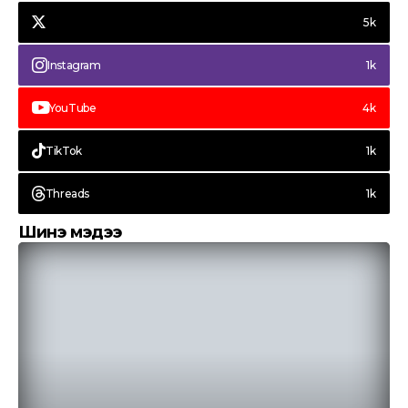
хэлэлцэж байна
5k
Instagram
1k
YouTube
4k
TikTok
1k
Threads
1k
Шинэ мэдээ