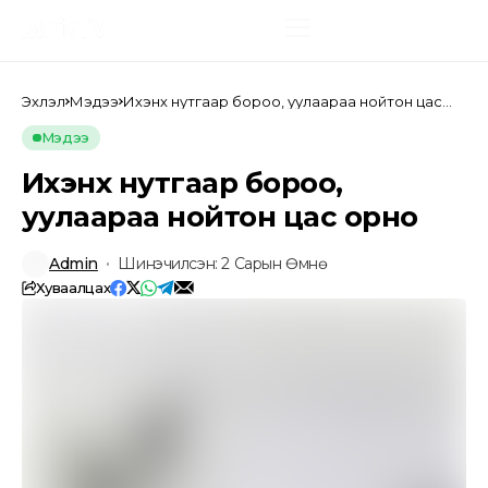
Эхлэл
Мэдээ
Ихэнх нутгаар бороо, уулаараа нойтон цас
орно
Мэдээ
Ихэнх нутгаар бороо,
уулаараа нойтон цас орно
Admin
Шинэчилсэн: 2 Сарын Өмнө
Хуваалцах