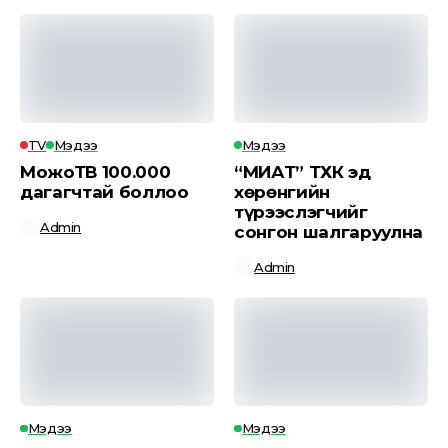
TV
Мэдээ
Мэдээ
МожоТВ 100.000
“МИАТ” ТӨХК эд
дагагчтай боллоо
хөрөнгийн
түрээслэгчийг
Admin
сонгон шалгаруулна
Admin
Мэдээ
Мэдээ