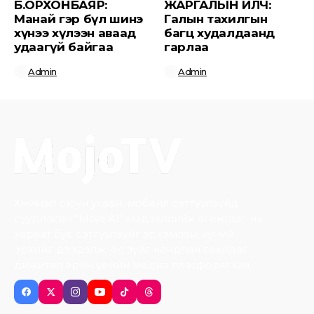
Б.ОРХОНБАЯР:
ЖАРГАЛЫН ИЛЧ:
Манай гэр бүл шинэ
Галын тахилгын
хүнээ хүлээн аваад
багц худалдаанд
удаагүй байгаа
гарлаа
Admin
Admin
Хиймэл оюун ухаан, мобайл сэтгүүлзүйд
суурилсан “Mojo AI” мэдээллийн агентлаг нь
хараат бус сэтгүүлзүйг эрхэмлэн, хүний
эрхийг дээдэлж, ёс зүйг чандлан сахидаг
дижитал эрин үеийн медиа платформ юм.