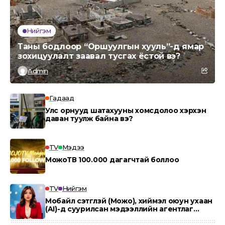
Нийгэм
Таны бодлоор “Оршуулгын хууль”-д ямар
зохицуулалт заавал тусгах ёстой вэ?
Admin
Гадаад
Улс орнууд шатахууны хомсдолоо хэрхэн
даван туулж байна вэ?
TV
Мэдээ
МожоТВ 100.000 дагагчтай боллоо
TV
Нийгэм
Мобайл сэтгүүлзүй (Можо), хиймэл оюун ухаан
(AI)-д суурилсан мэдээллийн агентлаг
“MOJO AI”.