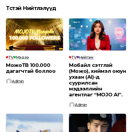
Төсөөтэй Нийтлэлүүд
TV
Мэдээ
TV
Нийгэм
МожоТВ 100.000
Мобайл сэтгүүлзүй
дагагчтай боллоо
(Можо), хиймэл оюун
ухаан (AI)-д
Admin
суурилсан
мэдээллийн
агентлаг “MOJO AI”.
Admin