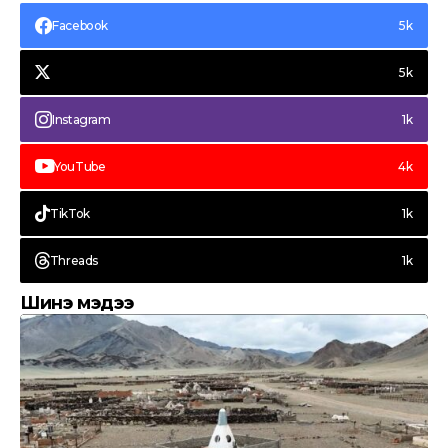
нэмэгдүүлнэ
Facebook
5k
5k
Instagram
1k
YouTube
4k
TikTok
1k
Threads
1k
Шинэ мэдээ