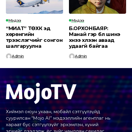
Мэдээ
Мэдээ
“МИАТ” ТӨХК эд
Б.ОРХОНБАЯР:
хөрөнгийн
Манай гэр бүл шинэ
түрээслэгчийг сонгон
хүнээ хүлээн аваад
шалгаруулна
удаагүй байгаа
Admin
Admin
Хиймэл оюун ухаан, мобайл сэтгүүлзүйд
суурилсан “Mojo AI” мэдээллийн агентлаг нь
хараат бус сэтгүүлзүйг эрхэмлэн, хүний
эрхийг дээдэлж, ёс зүйг чандлан сахидаг