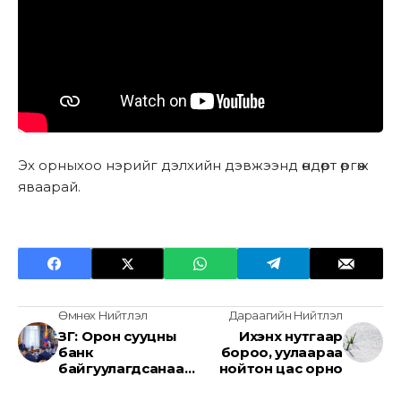
Эх орныхоо нэрийг дэлхийн дэвжээнд өндөрт өргөж
яваарай.
Өмнөх Нийтлэл
Дараагийн Нийтлэл
ЗГ: Орон сууцны
Ихэнх нутгаар
банк
бороо, уулаараа
байгуулагдсанаар
нойтон цас орно
жилд олгодог
зээлийг 2.2 дахин