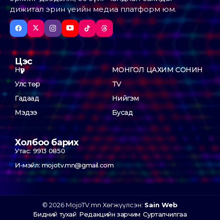
дижитал эрин үеийн медиа платформ юм.
Цэс
Нүүр
МОНГОЛ ЦАХИМ СОНИН
Улс төр
TV
Гадаад
Нийгэм
Мэдээ
Бусад
Холбоо барих
Утас: 9913 0850
И-мэйл: mojotv.mn@gmail.com
© 2026 MojoTV.mn Хөгжүүлсэн:
Sain Web
Бидний тухай
Редакцийн зарчим
Сурталчилгаа