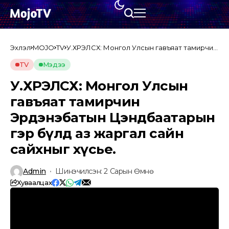
Эхлэл
MOJO
TV
У.ХҮРЭЛСҮХ: Монгол Улсын гавъяат тамирчин
Эрдэнэбатын Цэндбаатарын гэр бүлд аз
жаргал сайн сайхныг хүсье.
TV
Мэдээ
У.ХҮРЭЛСҮХ: Монгол Улсын
гавъяат тамирчин
Эрдэнэбатын Цэндбаатарын
гэр бүлд аз жаргал сайн
сайхныг хүсье.
Admin
Шинэчилсэн: 2 Сарын Өмнө
Хуваалцах