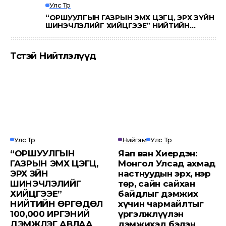
Улс Төр
“ОРШУУЛГЫН ГАЗРЫН ЭМХ ЦЭГЦ, ЭРХ ЗҮЙН
ШИНЭЧЛЭЛИЙГ ХИЙЦГЭЭЕ” НИЙТИЙН
ӨРГӨДӨЛ 100,000 ИРГЭНИЙ ДЭМЖЛЭГ
АВЛАА
Төсөөтэй Нийтлэлүүд
Улс Төр
Нийгэм
Улс Төр
“ОРШУУЛГЫН
Яап ван Хиердэн:
ГАЗРЫН ЭМХ ЦЭГЦ,
Монгол Улсад ахмад
ЭРХ ЗҮЙН
настнуудын эрх, нэр
ШИНЭЧЛЭЛИЙГ
төр, сайн сайхан
ХИЙЦГЭЭЕ”
байдлыг дэмжих
НИЙТИЙН ӨРГӨДӨЛ
хүчин чармайлтыг
100,000 ИРГЭНИЙ
үргэлжлүүлэн
ДЭМЖЛЭГ АВЛАА
дэмжихэд бэлэн