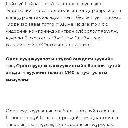
байхгүй байна” гэж Ажлын хэсэг дүгнэжээ.
“Бортээгийн хэсэгт олон улсын тендер зарласан ч
шалгуур хангах аж ахуйн нэгж байсангүй. Тиймээс
“Эрдэнэс Тавантолгой” ХК менежмент хийж,
үндэсний компаниуд хамтран олборлолт явуулж,
нүүрсний экспорт хийнэ” гэж Эдийн засаг,
хөгжлийн сайд Ж.Энхбаяр мэдэгдлээ.
Орон сууцжуулалтын тухай анхдагч хуулийн
төсөл, Орон сууцны санхүүжилтийн банкны тухай
анхдагч хуулийн төслийг УИХ-д тус тус өргөн
мэдүүлнэ
Орон сууцжуулалтын салбарын эрх зүйн орчныг
боловсронгуй болгож, иргэдийн амьдрах орчны
чанарыг дээшлүүлэх, гэр хорооллыг бууруулах,