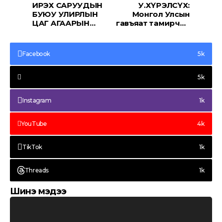
ИРЭХ САРУУДЫН
У.ХҮРЭЛСҮХ:
БУЮУ УЛИРЛЫН
Монгол Улсын
ЦАГ АГААРЫН
гавъяат тамирчин
ЕРӨНХИЙ ТӨЛӨВ
Эрдэнэбатын
Цэндбаатарын гэр
бүлд аз жаргал
Facebook
5k
сайн сайхныг
хүсье.
5k
Instagram
1k
YouTube
4k
TikTok
1k
Threads
1k
Шинэ мэдээ