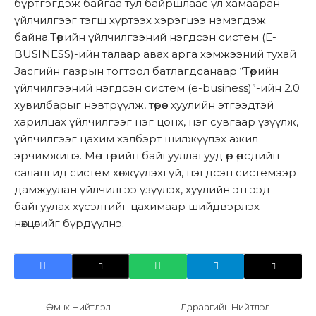
бүртгэгдэж байгаа тул байршлаас үл хамааран
үйлчилгээг тэгш хүртээх хэрэгцээ нэмэгдэж
байна.Төрийн үйлчилгээний нэгдсэн систем (Е-
BUSINESS)-ийн талаар авах арга хэмжээний тухай
Засгийн газрын тогтоол батлагдсанаар “Төрийн
үйлчилгээний нэгдсэн систем (е-business)”-ийн 2.0
хувилбарыг нэвтрүүлж, төрөөс хуулийн этгээдтэй
харилцах үйлчилгээг нэг цонх, нэг сувгаар үзүүлж,
үйлчилгээг цахим хэлбэрт шилжүүлэх ажил
эрчимжинэ. Мөн төрийн байгууллагууд өөр өөрсдийн
салангид систем хөгжүүлэхгүй, нэгдсэн системээр
дамжуулан үйлчилгээ үзүүлэх, хуулийн этгээд
байгуулах хүсэлтийг цахимаар шийдвэрлэх
нөхцөлийг бүрдүүлнэ.
Өмнөх Нийтлэл
Дараагийн Нийтлэл