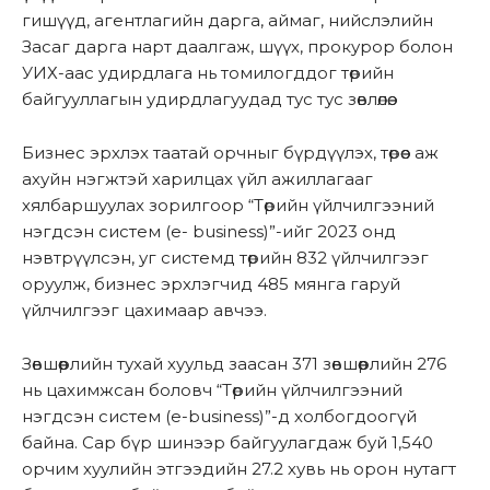
гишүүд, агентлагийн дарга, аймаг, нийслэлийн
Засаг дарга нарт даалгаж, шүүх, прокурор болон
УИХ-аас удирдлага нь томилогддог төрийн
байгууллагын удирдлагуудад тус тус зөвлөлөө.
Бизнес эрхлэх таатай орчныг бүрдүүлэх, төрөөс аж
ахуйн нэгжтэй харилцах үйл ажиллагааг
хялбаршуулах зорилгоор “Төрийн үйлчилгээний
нэгдсэн систем (е- business)”-ийг 2023 онд
нэвтрүүлсэн, уг системд төрийн 832 үйлчилгээг
оруулж, бизнес эрхлэгчид 485 мянга гаруй
үйлчилгээг цахимаар авчээ.
Зөвшөөрлийн тухай хуульд заасан 371 зөвшөөрлийн 276
нь цахимжсан боловч “Төрийн үйлчилгээний
нэгдсэн систем (e-business)”-д холбогдоогүй
байна. Сар бүр шинээр байгуулагдаж буй 1,540
орчим хуулийн этгээдийн 27.2 хувь нь орон нутагт