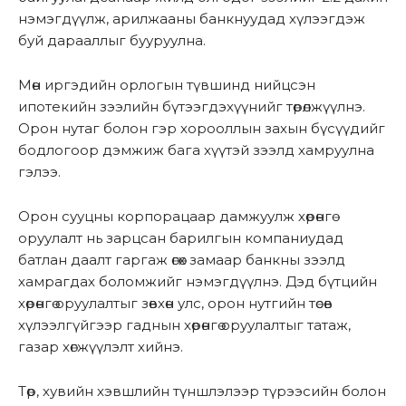
нэмэгдүүлж, арилжааны банкнуудад хүлээгдэж
буй дарааллыг бууруулна.
Мөн иргэдийн орлогын түвшинд нийцсэн
ипотекийн зээлийн бүтээгдэхүүнийг төрөлжүүлнэ.
Орон нутаг болон гэр хорооллын захын бүсүүдийг
бодлогоор дэмжиж бага хүүтэй зээлд хамруулна
гэлээ.
Орон сууцны корпорацаар дамжуулж хөрөнгө
оруулалт нь зарцсан барилгын компаниудад
батлан даалт гаргаж өгөх замаар банкны зээлд
хамрагдах боломжийг нэмэгдүүлнэ. Дэд бүтцийн
хөрөнгө оруулалтыг зөвхөн улс, орон нутгийн төсөв
хүлээлгүйгээр гаднын хөрөнгө оруулалтыг татаж,
газар хөгжүүлэлт хийнэ.
Төр, хувийн хэвшлийн түншлэлээр түрээсийн болон