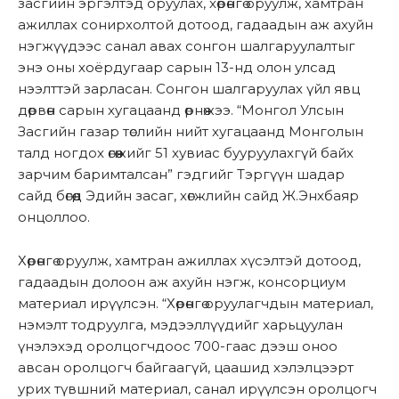
засгийн эргэлтэд оруулах, хөрөнгө оруулж, хамтран
ажиллах сонирхолтой дотоод, гадаадын аж ахуйн
нэгжүүдээс санал авах сонгон шалгаруулалтыг
энэ оны хоёрдугаар сарын 13-нд олон улсад
нээлттэй зарласан. Сонгон шалгаруулах үйл явц
дөрвөн сарын хугацаанд өрнөжээ. “Монгол Улсын
Засгийн газар төслийн нийт хугацаанд Монголын
талд ногдох өгөөжийг 51 хувиас бууруулахгүй байх
зарчим баримталсан” гэдгийг Тэргүүн шадар
сайд бөгөөд Эдийн засаг, хөгжлийн сайд Ж.Энхбаяр
онцоллоо.
Хөрөнгө оруулж, хамтран ажиллах хүсэлтэй дотоод,
гадаадын долоон аж ахуйн нэгж, консорциум
материал ирүүлсэн. “Хөрөнгө оруулагчдын материал,
нэмэлт тодруулга, мэдээллүүдийг харьцуулан
үнэлэхэд оролцогчдоос 700-гаас дээш оноо
авсан оролцогч байгаагүй, цаашид хэлэлцээрт
урих түвшний материал, санал ирүүлсэн оролцогч