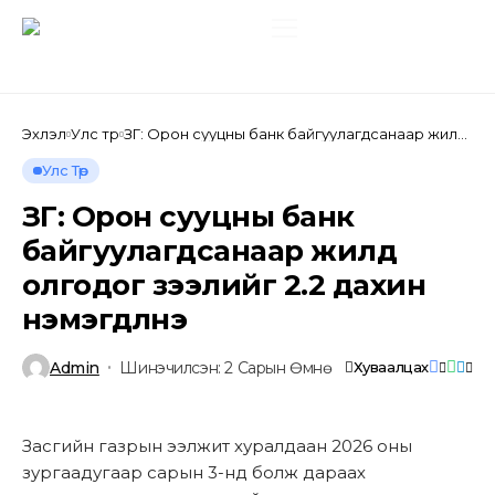
Эхлэл
Улс төр
ЗГ: Орон сууцны банк байгуулагдсанаар жилд
олгодог зээлийг 2.2 дахин нэмэгдүүлнэ
Улс Төр
ЗГ: Орон сууцны банк
байгуулагдсанаар жилд
олгодог зээлийг 2.2 дахин
нэмэгдүүлнэ
Admin
Шинэчилсэн: 2 Сарын Өмнө
Хуваалцах
Засгийн газрын ээлжит хуралдаан 2026 оны
зургаадугаар сарын 3-нд болж дараах