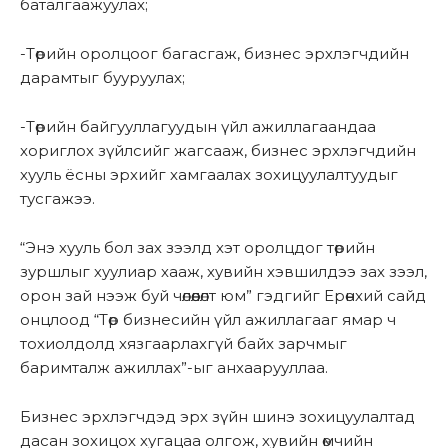
баталгаажуулах;
-Төрийн оролцоог багасгаж, бизнес эрхлэгчдийн
дарамтыг бууруулах;
-Төрийн байгууллагуудын үйл ажиллагаандаа
хориглох зүйлсийг жагсааж, бизнес эрхлэгчдийн
хууль ёсны эрхийг хамгаалах зохицуулалтуудыг
тусгажээ.
“Энэ хууль бол зах зээлд хэт оролцдог төрийн
зуршлыг хуулиар хааж, хувийн хэвшилдээ зах зээл,
орон зай нээж буй чөлөөлөлт юм” гэдгийг Ерөнхий сайд
онцлоод “Төр бизнесийн үйл ажиллагааг ямар ч
тохиолдолд хязгаарлахгүй байх зарчмыг
баримталж ажиллах”-ыг анхаарууллаа.
Бизнес эрхлэгчдэд эрх зүйн шинэ зохицуулалтад
дасан зохицох хугацаа олгож, хувийн өмчийн