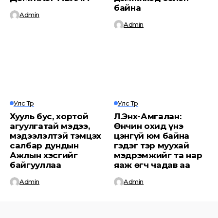
байна
Admin
Admin
Улс Төр
Улс Төр
Хууль бус, хортой
Л.Энх-Амгалан:
агуулгатай мэдээ,
Өнчин охид үнэ
мэдээлэлтэй тэмцэх
цэнгүй юм байна
салбар дундын
гэдэг тэр муухай
Ажлын хэсгийг
мэдрэмжийг та нар
байгууллаа
яаж өгч чадав аа
Admin
Admin