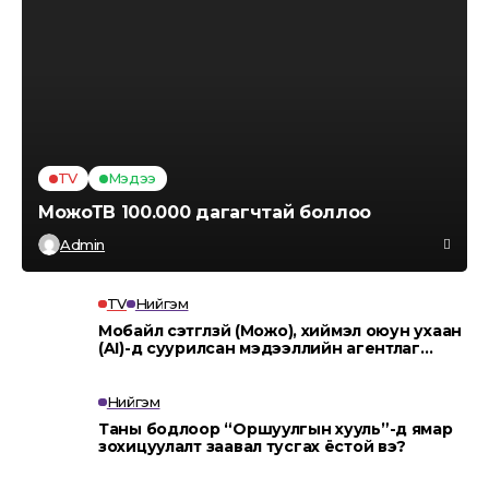
TV
Мэдээ
МожоТВ 100.000 дагагчтай боллоо
Admin
TV
Нийгэм
Мобайл сэтгүүлзүй (Можо), хиймэл оюун ухаан
(AI)-д суурилсан мэдээллийн агентлаг
“MOJO AI”.
Нийгэм
Таны бодлоор “Оршуулгын хууль”-д ямар
зохицуулалт заавал тусгах ёстой вэ?