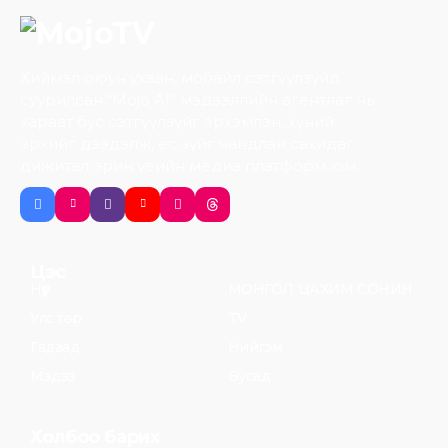
Хиймэл оюун ухаан, мобайл сэтгүүлзүйд
суурилсан “Mojo AI” мэдээллийн агентлаг нь
хараат бус сэтгүүлзүйг эрхэмлэн, хүний
эрхийг дээдэлж, ёс зүйг чандлан сахидаг
дижитал эрин үеийн медиа платформ юм.
Цэс
Нүүр
МОНГОЛ ЦАХИМ СОНИН
Улс төр
TV
Гадаад
Нийгэм
Мэдээ
Бусад
Холбоо барих