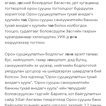
агаар, хөрсний бохирдлыг багасгах, урт хугацаанд
тогтвортой орон сууцны тогтолцоог бүрдүүлэх
зорилгоор Орон сууцжуулалтын тухай анхдагч
хуулийн төсөл, Орон сууцны санхүүжилтийн банкны
тухай анхдагч хуулийн төсөл болон холбогдох
тооцоо, судалгааг боловсруулж Засгийн газрын
хуралдаанаар хэлэлцүүлэн, УИХ-д өргөн
мэдүүлэхээр тогтлоо.
Орон сууцжуулалтын бодлогыг зөвхөн эрэлт талаас
бус, нийлүүлэлт, газар хөгжүүлэлт, дэд бүтэц,
санхүүжилтийн эх үүсвэр, нийгмийн бодлоготой
уялдуулан цогцоор нь шийдвэрлэх шаардлага бий
болсон. Энэ хүрээнд “Орон сууцжуулалтын тухай
анхдагч хууль”, “Орон сууцны санхүүжилтийн
банкны тухай анхдагч хууль”-ийн төслүүдийг
боловсруулсан гэдгийг Барилга, хот байгуулалтын
сайд Э.Бат-Амгалан тэмдэглээд Орон сууцны банк
байгуулагдсанаар жилд олгодог зээлийг 2.2 дахин