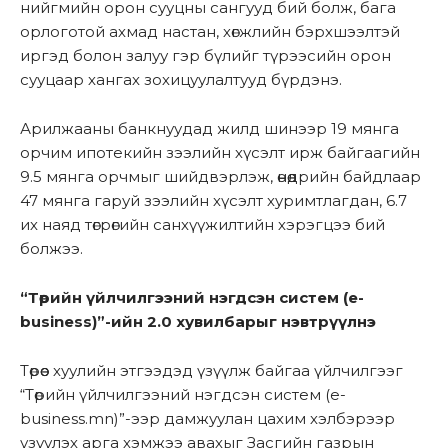
нийгмийн орон сууцны сангууд бий болж, бага
орлоготой ахмад настан, хөгжлийн бэрхшээлтэй
иргэд болон залуу гэр бүлийг түрээсийн орон
сууцаар хангах зохицуулалтууд бүрдэнэ.
Арилжааны банкнуудад жилд шинээр 19 мянга
орчим ипотекийн зээлийн хүсэлт ирж байгаагийн
9.5 мянга орчмыг шийдвэрлэж, өнөөдрийн байдлаар
47 мянга гаруй зээлийн хүсэлт хуримтлагдан, 6.7
их наяд төгрөгийн санхүүжилтийн хэрэгцээ бий
болжээ.
“Төрийн үйлчилгээний нэгдсэн систем (е-
business)”-ийн 2.0 хувилбарыг нэвтрүүлнэ
Төрөөс хуулийн этгээдэд үзүүлж байгаа үйлчилгээг
“Төрийн үйлчилгээний нэгдсэн систем (e-
business.mn)”-ээр дамжуулан цахим хэлбэрээр
үзүүлэх арга хэмжээ авахыг Засгийн газрын