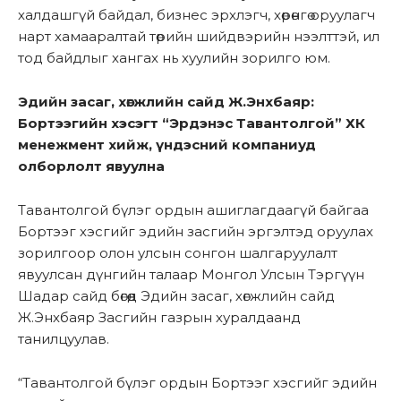
халдашгүй байдал, бизнес эрхлэгч, хөрөнгө оруулагч
нарт хамааралтай төрийн шийдвэрийн нээлттэй, ил
тод байдлыг хангах нь хуулийн зорилго юм.
Эдийн засаг, хөгжлийн сайд Ж.Энхбаяр:
Бортээгийн хэсэгт “Эрдэнэс Тавантолгой” ХК
менежмент хийж, үндэсний компаниуд
олборлолт явуулна
Тавантолгой бүлэг ордын ашиглагдаагүй байгаа
Бортээг хэсгийг эдийн засгийн эргэлтэд оруулах
зорилгоор олон улсын сонгон шалгаруулалт
явуулсан дүнгийн талаар Монгол Улсын Тэргүүн
Шадар сайд бөгөөд Эдийн засаг, хөгжлийн сайд
Ж.Энхбаяр Засгийн газрын хуралдаанд
танилцуулав.
“Тавантолгой бүлэг ордын Бортээг хэсгийг эдийн