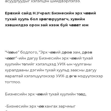
асуудлуудыг хэлэлцэн шийдвэрлэлээ.
Ерөнхий сайд Н.Учрал: Бизнесийн эрх чөлөөний
тухай хууль бол хөрөнгө оруулагч, хувийн
хэвшилдээ орон зай нээж буй чөлөөлөлт юм
“Чөлөөлье” бодлого, “Эрх чөлөөний дөрвөн зам, дөрвөн
чөлөөлөлт”-ийн дагуу Бизнесийн эрх чөлөөний тухай
хуулийн төслийг хэлэлцээд УИХ-ын чуулганы
хуралдааны дэгийн тухай хуульд заасны дагуу
яаралтай хэлэлцүүлэхээр УИХ-д өргөн мэдүүлэхээр
тогтлоо.
Бизнесийн эрх чөлөөний тухай хуулийн төсөлд,
-Бизнесийн эрх чөлөөг хангах зарчмыг