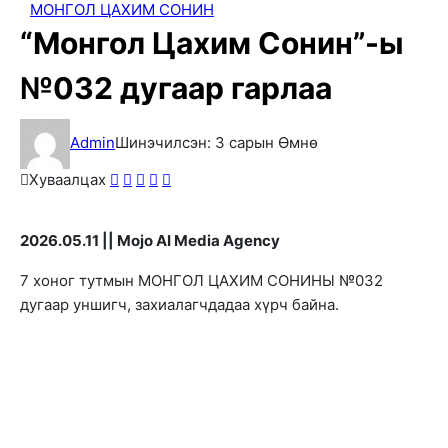
МОНГОЛ ЦАХИМ СОНИН
“Монгол Цахим Сонин”-ы
№032 дугаар гарлаа
Admin
Шинэчилсэн: 3 сарын Өмнө
Хуваалцах
2026.05.11 || Mojo AI Media Agency
7 хоног тутмын МОНГОЛ ЦАХИМ СОНИНЫ №032
дугаар уншигч, захиалагчдадаа хүрч байна.