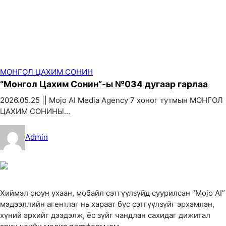
МОНГОЛ ЦАХИМ СОНИН
“Монгол Цахим Сонин”-ы №034 дугаар гарлаа
2026.05.25 || Mojo AI Media Agency 7 хоног тутмын МОНГОЛ
ЦАХИМ СОНИНЫ...
Admin
Хиймэл оюун ухаан, мобайл сэтгүүлзүйд суурилсан “Mojo AI”
мэдээллийн агентлаг нь хараат бус сэтгүүлзүйг эрхэмлэн,
хүний эрхийг дээдэлж, ёс зүйг чандлан сахидаг дижитал