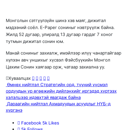
Монголын сэтгүүлзүйн шинэ хэв маяг, дижитал
мэдээний соёл. E-Paper сониныг нэвтрүүлж байна.
Жилд 52 дугаар, улиралд 13 дугаар гардаг 7 хоног
тутмын дижитал сонин юм.
Манай сониныг захиалж, имэйлээр илүү чанартайгаар
хүлээн авч уншихыг хүсвэл Фэйсбүүкийн Монгол
Цахим Сонин хаягаар орж, чатаар захиална уу.
Хуваалцах
Өмнөх нийтлэл
Стратегийн орд, түүний үүсмэл
ордуудын үр өгөөжийн дийлэнхийг иргэдэд хүртээх
хэлэлцээр идэвхтэй явагдаж байна
Дараагийн нийтлэл
Ахмадуудын асуудлыг НҮБ-д
хүргэнэ
Facebook
5k
Likes
5k
Follows