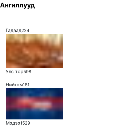
Ангиллууд
Гадаад
224
Улс төр
598
Нийгэм
181
Мэдээ
1529