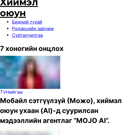
Бидний тухай
Редакцийн зарчим
Сурталчилгаа
7 хоногийн онцлох
TV
Нийгэм
Мобайл сэтгүүлзүй (Можо), хиймэл
оюун ухаан (AI)-д суурилсан
мэдээллийн агентлаг “MOJO AI”.