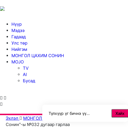
Нүүр
Мэдээ
Гадаад
Улс төр
Нийгэм
МОНГОЛ ЦАХИМ СОНИН
MOJO
TV
AI
Бусад
Хайх
Эхлэл
МОНГОЛ ЦАХИМ СОНИН
“Монгол Цахим
Сонин”-ы №032 дугаар гарлаа