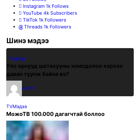
Instagram
1k
Follows
YouTube
4k
Subscribers
TikTok
1k
Followers
Threads
1k
Followers
Шинэ мэдээ
Гадаад
Улс орнууд шатахууны хомсдолоо хэрхэн
даван туулж байна вэ?
Admin
TV
Мэдээ
МожоТВ 100.000 дагагчтай боллоо