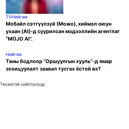
TV
Нийгэм
Мобайл сэтгүүлзүй (Можо), хиймэл оюун
ухаан (AI)-д суурилсан мэдээллийн агентлаг
“MOJO AI”.
Нийгэм
Таны бодлоор “Оршуулгын хууль”-д ямар
зохицуулалт заавал тусгах ёстой вэ?
Төсөөтэй нийтлэлүүд