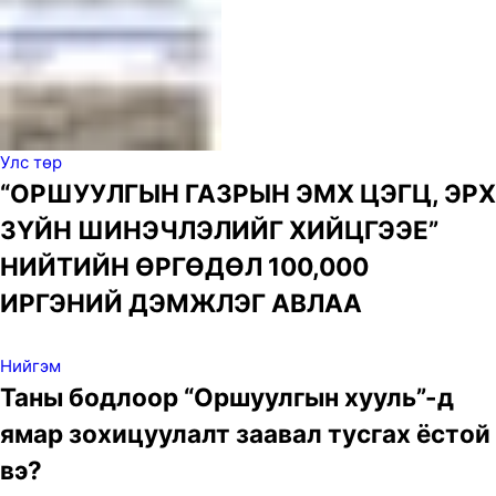
Улс төр
“ОРШУУЛГЫН ГАЗРЫН ЭМХ ЦЭГЦ, ЭРХ
ЗҮЙН ШИНЭЧЛЭЛИЙГ ХИЙЦГЭЭЕ”
НИЙТИЙН ӨРГӨДӨЛ 100,000
ИРГЭНИЙ ДЭМЖЛЭГ АВЛАА
Нийгэм
Таны бодлоор “Оршуулгын хууль”-д
ямар зохицуулалт заавал тусгах ёстой
вэ?