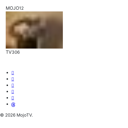
MOJO
12
TV
306
© 2026 MojoTV.