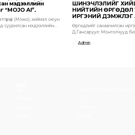
сан мэдээллийн
ШИНЭЧЛЭЛИЙГ ХИЙ
г “MOJO AI”.
НИЙТИЙН ӨРГӨДӨЛ 1
ИРГЭНИЙ ДЭМЖЛЭГ
гүүлзүй (Можо), хиймэл оюун
)-д суурилсан мэдээллийн
Өргөдлийг санаачилсан ирг
“MOJO AI”.www.mojotv.mn
Д.Гансаруул: Монголчууд б
өргөдөлд санал авах хугацаа
Admin
дуусахаас 11...
Цэс
Нүүр
МОНГОЛ ЦАХИМ СОНИН
Улс төр
TV
Гадаад
Нийгэм
Мэдээ
Бусад