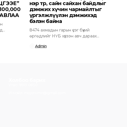
ЦГЭЭЕ”
нэр төр, сайн сайхан байдлыг
00,000
дэмжих хүчин чармайлтыг
 АВЛАА
үргэлжлүүлэн дэмжихэд
бэлэн байна
эн
ид
8474 ахмадын гарын үсэг бүхий
өргөдлийг НҮБ хүлээн авч дараах
албан ёсны...
Admin
Холбоо барих
Утас: 9913 0850
И-мэйл: mojotv.mn@gmail.com