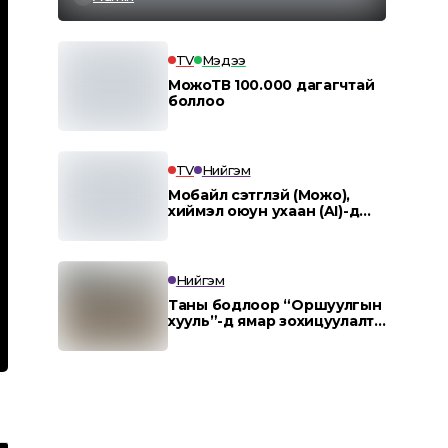
TV
Мэдээ
МожоТВ 100.000 дагагчтай
боллоо
TV
Нийгэм
Мобайл сэтгүүлзүй (Можо),
хиймэл оюун ухаан (AI)-д
суурилсан мэдээллийн
агентлаг “MOJO AI”.
Нийгэм
Таны бодлоор “Оршуулгын
хууль”-д ямар зохицуулалт
заавал тусгах ёстой вэ?