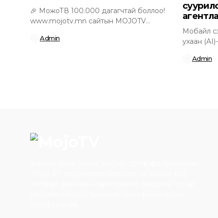
суурил
🎉 МожоТВ 100.000 дагагчтай боллоо!
агентла
www.mojotv.mn сайтын MOJOTV
Mongolia-д итгэж, үргэлж хамт...
Мобайл сэт
Admin
ухаан (AI
агентлаг 
Admin
Хиймэл оюун ухаан, мобайл сэтгүүлзүйд суурилсан
“Mojo AI” мэдээллийн агентлаг нь хараат бус
сэтгүүлзүйг эрхэмлэн, хүний эрхийг дээдэлж, ёс зүйг
чандлан сахидаг дижитал эрин үеийн медиа
платформ юм.