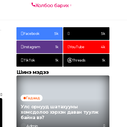
Холбоо барих
MOJO
Facebook
5k
5k
Instagram
1k
YouTube
4k
TikTok
1k
Threads
1k
Шинэ мэдээ
Гадаад
Улс орнууд шатахууны
хомсдолоо хэрхэн даван туулж
байна вэ?
Admin