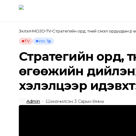
Нүүр
Мэдээ
Гадаад
Эхлэл
MOJO
TV
Стратегийн орд, түүний үүсмэл ордуудын 
байна
TV
Улс Төр
Стратегийн орд, түү
өгөөжийн дийлэнх
хэлэлцээр идэвхт
Admin
Шинэчилсэн: 3 Сарын Өмнө