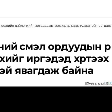
Улс төр
Нийгэм
МОНГОЛ ЦАХИМ СОНИН
үр өгөөжийн дийлэнхийг иргэдэд хүртээх хэлэлцээр идэвхтэй явагдаж
ний үүсмэл ордуудын үр
ийг иргэдэд хүртээх
эй явагдаж байна
Хуваалцах