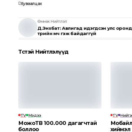
Хуваалцах
Өмнөх Нийтлэл
Д.Энхбат: Авлигад идэгдсэн улс оронд
төрийн өмч гэж байдаггүй
Төсөөтэй Нийтлэлүүд
TV
Мэдээ
TV
Нийг
МожоТВ 100.000 дагагчтай
Мобайл
боллоо
хиймэл 