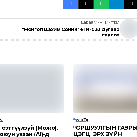
Дараагийн Нийтлэл
"Монгол Цахим Сонин"-ы №032 дугаар
гарлаа
эм
Улс Төр
 сэтгүүлзүй (Можо),
“ОРШУУЛГЫН ГАЗРЫ
оюун ухаан (AI)-д
ЦЭГЦ, ЭРХ ЗҮЙН