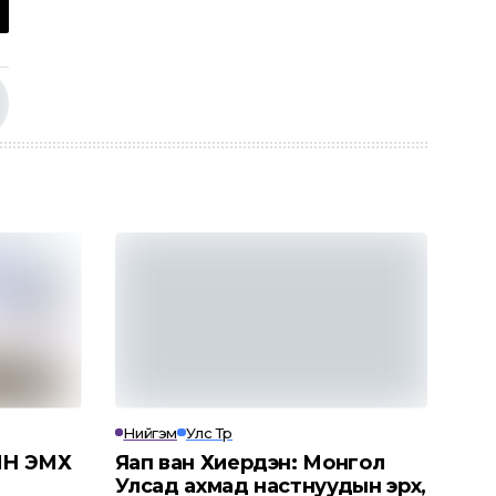
Нийгэм
Улс Төр
Н ЭМХ
Яап ван Хиердэн: Монгол
Улсад ахмад настнуудын эрх,