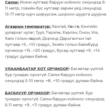
Салхи:
Ихэнх нутгаар баруун хойноос секундэд 6-
11 метр, говийн бүс нутгаар зарим үед секундэд
15-17 метр хүрч ширүүсэж, шороон шуурга шуурна.
Агаарын температур:
Хангай, Хөвсгөл, Хэнтийн
уулархаг нутаг, Туул, Тэрэлж, Хэрлэн, Онон, Улз,
Халх голын хөндий, Дорнод-Дарьгангын тал
нутгаар +5…+10 градус, Эхийн голын Баянбүрд
орчмоор +15…+20 градус, бусад нутгаар +9…+14
градус дулаан байна.
УЛААНБААТАР ХОТ ОРЧМООР
:
Багавтар үүлтэй.
Хур тунадас орохгүй. Салхи баруун хойноос
секундэд 5-10 метр. +8…+10 градус дулаан байна.
БАГАНУУР ОРЧМООР
:
Багавтар үүлтэй. Хур
тунадас орохгүй. Салхи баруун хойноос секундэд
6-11 метр. +9…+11 градус дулаан байна.