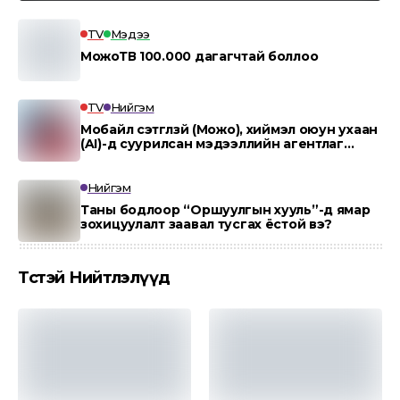
TV
Мэдээ
МожоТВ 100.000 дагагчтай боллоо
TV
Нийгэм
Мобайл сэтгүүлзүй (Можо), хиймэл оюун ухаан
(AI)-д суурилсан мэдээллийн агентлаг
“MOJO AI”.
Нийгэм
Таны бодлоор “Оршуулгын хууль”-д ямар
зохицуулалт заавал тусгах ёстой вэ?
Төсөөтэй Нийтлэлүүд