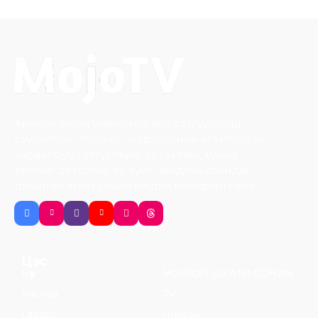
Хиймэл оюун ухаан, мобайл сэтгүүлзүйд
суурилсан “Mojo AI” мэдээллийн агентлаг нь
хараат бус сэтгүүлзүйг эрхэмлэн, хүний
эрхийг дээдэлж, ёс зүйг чандлан сахидаг
дижитал эрин үеийн медиа платформ юм.
Цэс
Нүүр
МОНГОЛ ЦАХИМ СОНИН
Улс төр
TV
Гадаад
Нийгэм