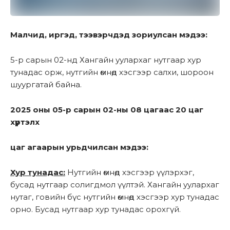
Малчид, иргэд, тээвэрчдэд зориулсан мэдээ:
5-р сарын 02-нд Хангайн уулархаг нутгаар хур
тунадас орж, нутгийн өмнөд хэсгээр салхи, шороон
шуургатай байна.
2025 оны 05-р сарын 02-ны 08 цагаас 20 цаг
хүртэлх
цаг агаарын урьдчилсан мэдээ:
Хур тунадас:
Нутгийн өмнөд хэсгээр үүлэрхэг,
бусад нутгаар солигдмол үүлтэй. Хангайн уулархаг
нутаг, говийн бүс нутгийн өмнөд хэсгээр хур тунадас
орно. Бусад нутгаар хур тунадас орохгүй.