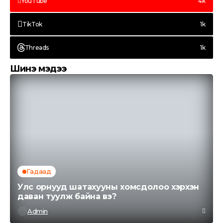
YouTube
4k
TikTok
1k
Threads
1k
Шинэ мэдээ
Гадаад
Улс орнууд шатахууны хомсдолоо хэрхэн
даван туулж байна вэ?
Admin