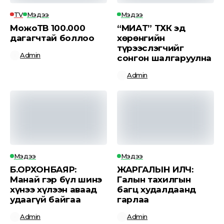
TV
Мэдээ
Мэдээ
МожоТВ 100.000
“МИАТ” ТӨХК эд
дагагчтай боллоо
хөрөнгийн
түрээслэгчийг
Admin
сонгон шалгаруулна
Admin
Мэдээ
Мэдээ
Б.ОРХОНБАЯР:
ЖАРГАЛЫН ИЛЧ:
Манай гэр бүл шинэ
Галын тахилгын
хүнээ хүлээн аваад
багц худалдаанд
удаагүй байгаа
гарлаа
Admin
Admin