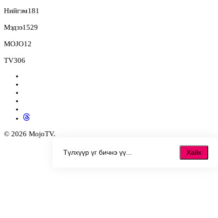
Нийгэм
181
Мэдээ
1529
MOJO
12
TV
306
© 2026 MojoTV.
Хайх