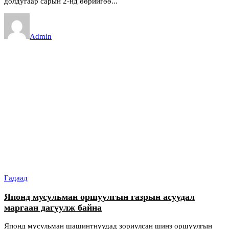
долдугаар сарын 2-нд өөрийгөө...
Admin
Гадаад
Японд мусульман оршуулгын газрын асуудал
маргаан дагуулж байна
Японд мусульман шашинтнуудад зориулсан шинэ оршуулгын