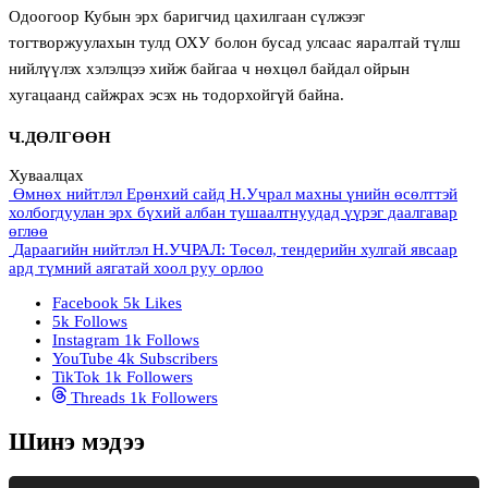
Одоогоор Кубын эрх баригчид цахилгаан сүлжээг
тогтворжуулахын тулд ОХУ болон бусад улсаас яаралтай түлш
нийлүүлэх хэлэлцээ хийж байгаа ч нөхцөл байдал ойрын
хугацаанд сайжрах эсэх нь тодорхойгүй байна.
Ч.ДӨЛГӨӨН
Хуваалцах
Өмнөх нийтлэл
Ерөнхий сайд Н.Учрал махны үнийн өсөлттэй
холбогдуулан эрх бүхий албан тушаалтнуудад үүрэг даалгавар
өглөө
Дараагийн нийтлэл
Н.УЧРАЛ: Төсөл, тендерийн хулгай явсаар
ард түмний аягатай хоол руу орлоо
Facebook
5k
Likes
5k
Follows
Instagram
1k
Follows
YouTube
4k
Subscribers
TikTok
1k
Followers
Threads
1k
Followers
Шинэ мэдээ