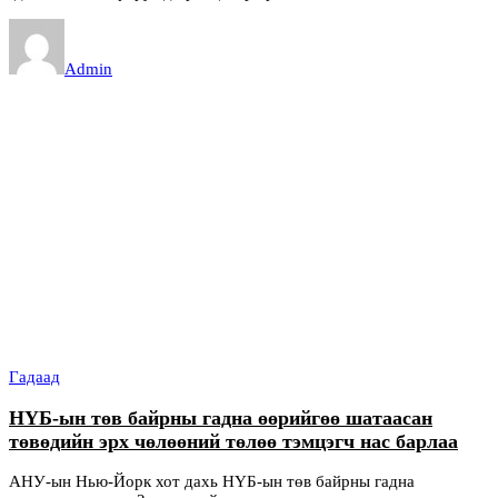
Admin
Гадаад
НҮБ-ын төв байрны гадна өөрийгөө шатаасан
төвөдийн эрх чөлөөний төлөө тэмцэгч нас барлаа
АНУ-ын Нью-Йорк хот дахь НҮБ-ын төв байрны гадна