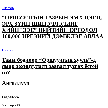
Улс төр
“ОРШУУЛГЫН ГАЗРЫН ЭМХ ЦЭГЦ,
ЭРХ ЗҮЙН ШИНЭЧЛЭЛИЙГ
ХИЙЦГЭЭЕ” НИЙТИЙН ӨРГӨДӨЛ
100,000 ИРГЭНИЙ ДЭМЖЛЭГ АВЛАА
Нийгэм
Таны бодлоор “Оршуулгын хууль”-д
ямар зохицуулалт заавал тусгах ёстой
вэ?
Ангиллууд
Гадаад
224
Улс төр
598