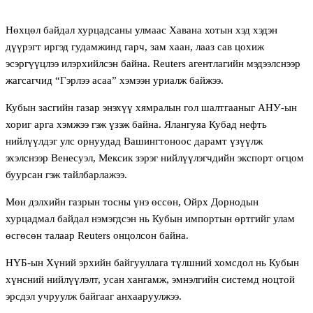
Нөхцөл байдал хурцадсаны улмаас Хавана хотын хэд хэдэн
дүүрэгт иргэд гудамжинд гарч, зам хаан, лааз сав цохиж
эсэргүүцлээ илэрхийлсэн байна. Reuters агентлагийн мэдээлснээр
жагсагчид “Гэрлээ асаа” хэмээн уриалж байжээ.
Кубын засгийн газар энэхүү хямралын гол шалтгааныг АНУ-ын
хориг арга хэмжээ гэж үзэж байна. Ялангуяа Кубад нефть
нийлүүлдэг улс орнуудад Вашингтоноос дарамт үзүүлж
эхэлснээр Венесуэл, Мексик зэрэг нийлүүлэгчдийн экспорт огцом
буурсан гэж тайлбарлажээ.
Мөн дэлхийн газрын тосны үнэ өссөн, Ойрх Дорнодын
хурцадмал байдал нэмэгдсэн нь Кубын импортын өртгийг улам
өсгөсөн талаар Reuters онцолсон байна.
НҮБ-ын Хүний эрхийн байгууллага түлшний хомсдол нь Кубын
хүнсний нийлүүлэлт, усан хангамж, эмнэлгийн системд ноцтой
эрсдэл учруулж байгааг анхааруулжээ.