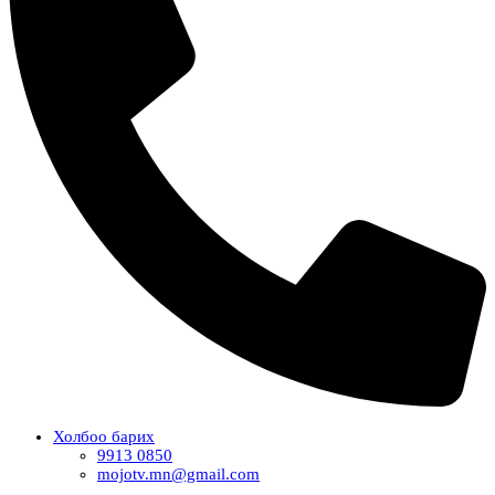
Холбоо барих
9913 0850
mojotv.mn@gmail.com