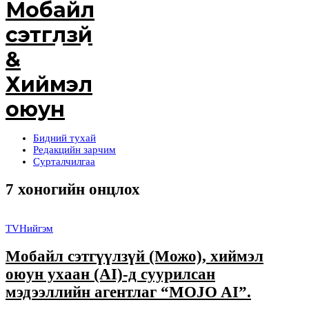
Бидний тухай
Редакцийн зарчим
Сурталчилгаа
7 хоногийн онцлох
TV
Нийгэм
Мобайл сэтгүүлзүй (Можо), хиймэл
оюун ухаан (AI)-д суурилсан
мэдээллийн агентлаг “MOJO AI”.