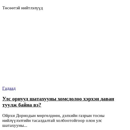
Төсөөтэй нийтлэлүүд
Гадаад
Улс орнууд шатахууны хомсдолоо хэрхэн даван
туулж байна вэ?
Ойрхи Дорнодын мөргөлдөөн, дэлхийн газрын тосны
нийлүүлэлтийн тасалдалтай холбоотойгоор олон улс
шатахууны...