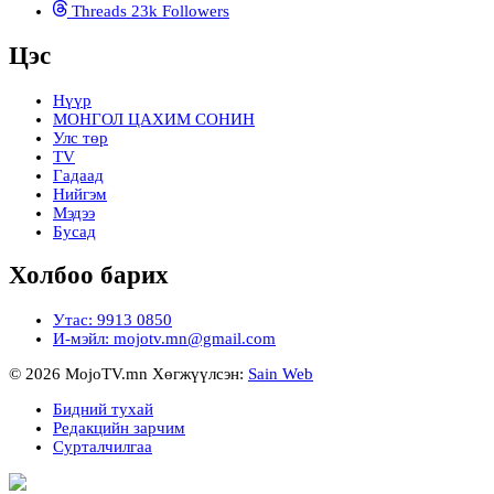
Threads
23k
Followers
Цэс
Нүүр
МОНГОЛ ЦАХИМ СОНИН
Улс төр
TV
Гадаад
Нийгэм
Мэдээ
Бусад
Холбоо барих
Утас: 9913 0850
И-мэйл: mojotv.mn@gmail.com
© 2026 MojoTV.mn Хөгжүүлсэн:
Sain Web
Бидний тухай
Редакцийн зарчим
Сурталчилгаа