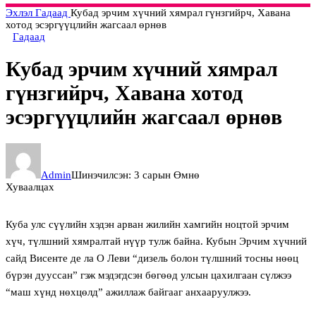
Эхлэл
Гадаад
Кубад эрчим хүчний хямрал гүнзгийрч, Хавана
хотод эсэргүүцлийн жагсаал өрнөв
Гадаад
Кубад эрчим хүчний хямрал
гүнзгийрч, Хавана хотод
эсэргүүцлийн жагсаал өрнөв
Admin
Шинэчилсэн: 3 сарын Өмнө
Хуваалцах
Куба улс сүүлийн хэдэн арван жилийн хамгийн ноцтой эрчим
хүч, түлшний хямралтай нүүр тулж байна. Кубын Эрчим хүчний
сайд Висенте де ла О Леви “дизель болон түлшний тосны нөөц
бүрэн дууссан” гэж мэдэгдсэн бөгөөд улсын цахилгаан сүлжээ
“маш хүнд нөхцөлд” ажиллаж байгааг анхааруулжээ.