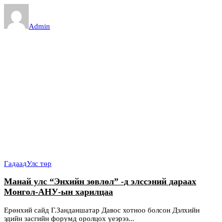
Admin
Гадаад
Улс төр
Манай улс “Энхийн зөвлөл” -д элссэний дараах
Монгол-АНУ-ын харилцаа
Ерөнхий сайд Г.Занданшатар Давос хотноо болсон Дэлхийн
эдийн засгийн форумд оролцох үеэрээ...