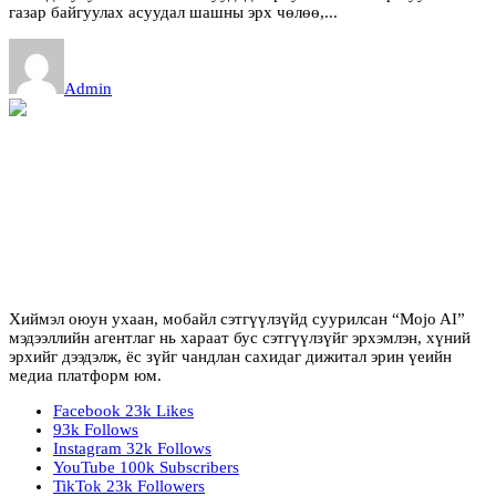
газар байгуулах асуудал шашны эрх чөлөө,...
Admin
Хиймэл оюун ухаан, мобайл сэтгүүлзүйд суурилсан “Mojo AI”
мэдээллийн агентлаг нь хараат бус сэтгүүлзүйг эрхэмлэн, хүний
эрхийг дээдэлж, ёс зүйг чандлан сахидаг дижитал эрин үеийн
медиа платформ юм.
Facebook
23k
Likes
93k
Follows
Instagram
32k
Follows
YouTube
100k
Subscribers
TikTok
23k
Followers