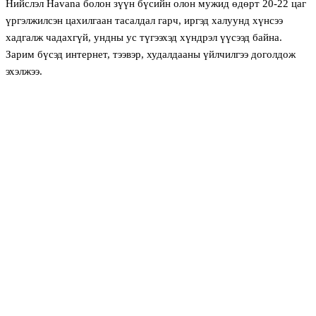
Нийслэл Havana болон зүүн бүсийн олон мужид өдөрт 20-22 цаг
үргэлжилсэн цахилгаан тасалдал гарч, иргэд халуунд хүнсээ
хадгалж чадахгүй, ундны ус түгээхэд хүндрэл үүсээд байна.
Зарим бүсэд интернет, тээвэр, худалдааны үйлчилгээ доголдож
эхэлжээ.