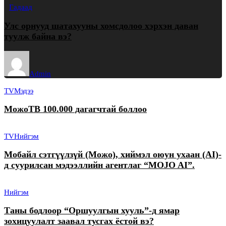
Гадаад
Улс орнууд шатахууны хомсдолоо хэрхэн даван
туулж байна вэ?
Admin
TV
Мэдээ
МожоТВ 100.000 дагагчтай боллоо
TV
Нийгэм
Мобайл сэтгүүлзүй (Можо), хиймэл оюун ухаан (AI)-
д суурилсан мэдээллийн агентлаг “MOJO AI”.
Нийгэм
Таны бодлоор “Оршуулгын хууль”-д ямар
зохицуулалт заавал тусгах ёстой вэ?