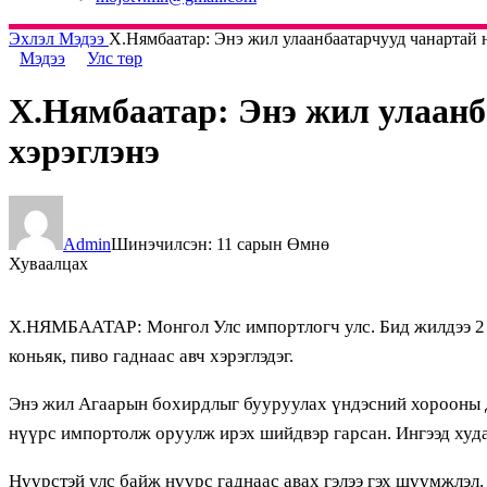
Эхлэл
Мэдээ
Х.Нямбаатар: Энэ жил улаанбаатарчууд чанартай 
Мэдээ
Улс төр
Х.Нямбаатар: Энэ жил улаанб
хэрэглэнэ
Admin
Шинэчилсэн: 11 сарын Өмнө
Хуваалцах
Х.НЯМБААТАР: Монгол Улс импортлогч улс. Бид жилдээ 2 тэ
коньяк, пиво гаднаас авч хэрэглэдэг.
Энэ жил Агаарын бохирдлыг бууруулах үндэсний хорооны д
нүүрс импортолж оруулж ирэх шийдвэр гарсан. Ингээд худа
Нүүрстэй улс байж нүүрс гаднаас авах гэлээ гэх шүүмжлэл.