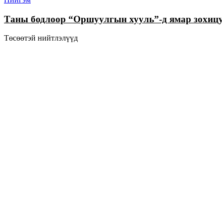
Таны бодлоор “Оршуулгын хууль”-д ямар зохицуу
Төсөөтэй нийтлэлүүд