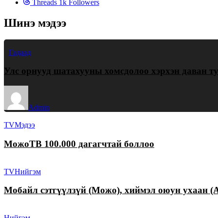
Threads
1k
Followers
Шинэ мэдээ
Гадаад
Улс орнууд шатахууны хомсдолоо хэрхэн даван т
Admin
TV
Мэдээ
МожоТВ 100.000 дагагчтай боллоо
TV
Нийгэм
Мобайл сэтгүүлзүй (Можо), хиймэл оюун ухаан (A
Нийгэм