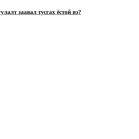
лалт заавал тусгах ёстой вэ?