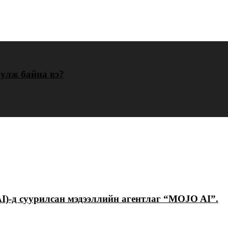
уулж байна вэ?
I)-д суурилсан мэдээллийн агентлаг “MOJO AI”.