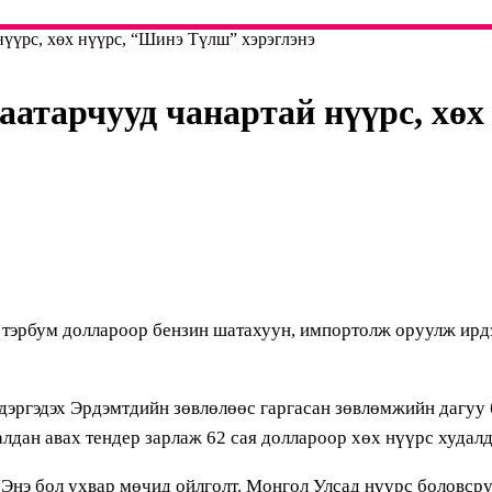
нүүрс, хөх нүүрс, “Шинэ Түлш” хэрэглэнэ
аатарчууд чанартай нүүрс, хө
рбум доллароор бензин шатахуун, импортолж оруулж ирдэг. 
эргэдэх Эрдэмтдийн зөвлөлөөс гаргасан зөвлөмжийн дагуу б
лдан авах тендер зарлаж 62 сая доллароор хөх нүүрс худалд
 Энэ бол ухвар мөчид ойлголт. Монгол Улсад нүүрс боловсру