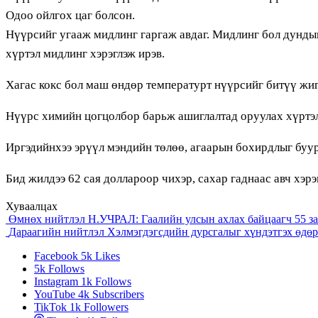
Одоо ойлгох цаг болсон.
Нүүрсийг угааж мидлинг гаргаж авдаг. Мидлинг бол дунды
хүртэл мидлинг хэрэглэж ирэв.
Хагас кокс бол маш өндөр температурт нүүрсийг битүү жиг
Нүүрс химийн цогцолбор барьж ашиглалтад оруулах хүртэл
Иргэдийнхээ эрүүл мэндийн төлөө, агаарын бохирдлыг буу
Бид жилдээ 62 сая доллароор чихэр, сахар гаднаас авч хэр
Хуваалцах
Өмнөх нийтлэл
Н.УЧРАЛ: Гаалийн улсын ахлах байцаагч 55 з
Дараагийн нийтлэл
Хэлмэгдэгсдийн дурсгалыг хүндэтгэх өдөр
Facebook
5k
Likes
5k
Follows
Instagram
1k
Follows
YouTube
4k
Subscribers
TikTok
1k
Followers