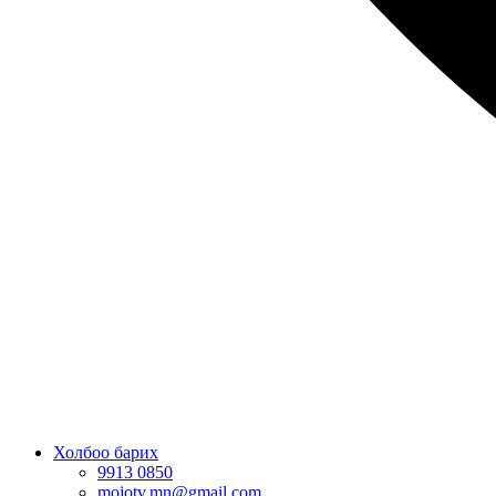
Холбоо барих
9913 0850
mojotv.mn@gmail.com