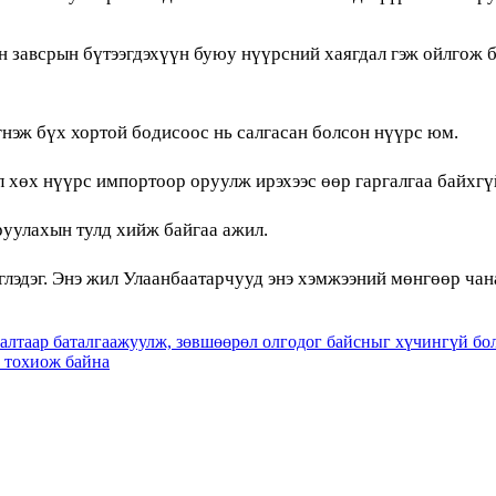
н завсрын бүтээгдэхүүн буюу нүүрсний хаягдал гэж ойлгож 
нэж бүх хортой бодисоос нь салгасан болсон нүүрс юм.
 хөх нүүрс импортоор оруулж ирэхээс өөр гаргалгаа байхгү
руулахын тулд хийж байгаа ажил.
эглэдэг. Энэ жил Улаанбаатарчууд энэ хэмжээний мөнгөөр чан
аалтаар баталгаажуулж, зөвшөөрөл олгодог байсныг хүчингүй бо
 тохиож байна