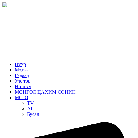
Нүүр
Мэдээ
Гадаад
Улс төр
Нийгэм
МОНГОЛ ЦАХИМ СОНИН
MOJO
TV
AI
Бусад