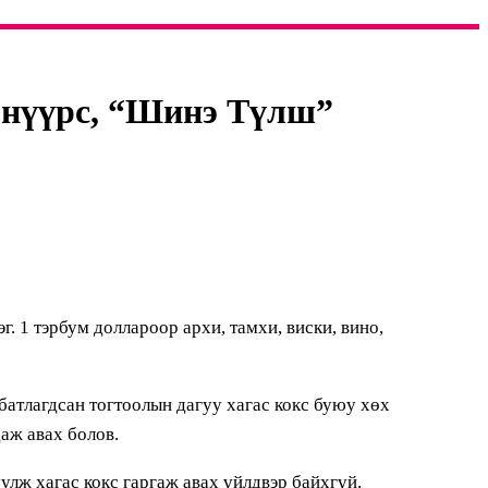
х нүүрс, “Шинэ Түлш”
1 тэрбум доллароор архи, тамхи, виски, вино,
атлагдсан тогтоолын дагуу хагас кокс буюу хөх
аж авах болов.
улж хагас кокс гаргаж авах үйлдвэр байхгүй.