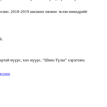
болно. 2018-2019 шилжих өвлөөс эхлэн өнөөдрийг
й.
артай нүүрс, хөх нүүрс, “Шинэ Түлш” хэрэглэнэ.
лголоо