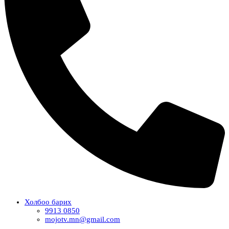
Холбоо барих
9913 0850
mojotv.mn@gmail.com