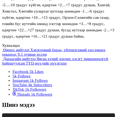
-5…-10 градус хүйтэн, өдөртөө +2…+7 градус дулаан, Хангай,
Хөвсгөл, Хэнтийн уулархаг нутгаар шөнөдөө -1…-6 градус
хүйтэн, өдөртөө +10…+15 градус, Орхон-Сэлэнгийн сав газар,
говийн бүс нутгийн өмнөд хэсгээр шөнөдөө +3…+8 градус,
өдөртөө +22…+27 градус дулаан, бусад нутгаар шөнөдөө -2…+3
градус, өдөртөө +16…+21 градус дулаан байна.
Хуваалцах
Өмнөх нийтлэл
Хэрэглээний бараа, үйлчилгээний үнэ өмнөх
оныхоос 9.1 хувиар өссөн
Дараагийн нийтлэл
Явган хүний зорчих хэсэгт зөвшөөрөлгүй
байршуулсан ТҮЦ-нүүдийг нүүлгэлээ
Facebook
5k
Likes
5k
Follows
Instagram
1k
Follows
YouTube
4k
Subscribers
TikTok
1k
Followers
Threads
1k
Followers
Шинэ мэдээ