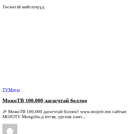
Төсөөтэй нийтлэлүүд
TV
Мэдээ
МожоТВ 100.000 дагагчтай боллоо
🎉 МожоТВ 100.000 дагагчтай боллоо! www.mojotv.mn сайтын
MOJOTV Mongolia-д итгэж, үргэлж хамт...