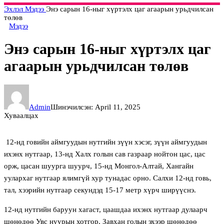
Эхлэл
Мэдээ
Энэ сарын 16-ныг хүртэлх цаг агаарын урьдчилсан
төлөв
Мэдээ
Энэ сарын 16-ныг хүртэлх цаг
агаарын урьдчилсан төлөв
Admin
Шинэчилсэн: April 11, 2025
Хуваалцах
12-нд говийн аймгуудын нутгийн зүүн хэсэг, зүүн аймгуудын
ихэнх нутгаар, 13-нд Халх голын сав газраар нойтон цас, цас
орж, цасан шуурга шуурч, 15-нд Монгол-Алтай, Хангайн
уулархаг нутгаар ялимгүй хур тунадас орно. Салхи 12-нд говь,
тал, хээрийн нутгаар секундэд 15-17 метр хүрч ширүүснэ.
12-нд нутгийн баруун хагаст, цаашдаа ихэнх нутгаар дулаарч
шөнөдөө Увс нуурын хотгор, Завхан голын эхээр шөнөдөө