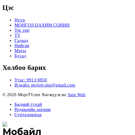
Цэс
Нүүр
МОНГОЛ ЦАХИМ СОНИН
Улс төр
TV
Гадаад
Нийгэм
Мэдээ
Бусад
Холбоо барих
Утас: 9913 0850
И-мэйл: mojotv.mn@gmail.com
© 2026 MojoTV.mn Хөгжүүлсэн:
Sain Web
Бидний тухай
Редакцийн зарчим
Сурталчилгаа