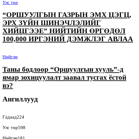
Улс төр
“ОРШУУЛГЫН ГАЗРЫН ЭМХ ЦЭГЦ,
ЭРХ ЗҮЙН ШИНЭЧЛЭЛИЙГ
ХИЙЦГЭЭЕ” НИЙТИЙН ӨРГӨДӨЛ
100,000 ИРГЭНИЙ ДЭМЖЛЭГ АВЛАА
Нийгэм
Таны бодлоор “Оршуулгын хууль”-д
ямар зохицуулалт заавал тусгах ёстой
вэ?
Ангиллууд
Гадаад
224
Улс төр
598
Нийгэм
181