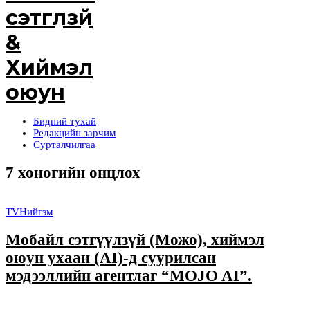
Бидний тухай
Редакцийн зарчим
Сурталчилгаа
7 хоногийн онцлох
TV
Нийгэм
Мобайл сэтгүүлзүй (Можо), хиймэл
оюун ухаан (AI)-д суурилсан
мэдээллийн агентлаг “MOJO AI”.