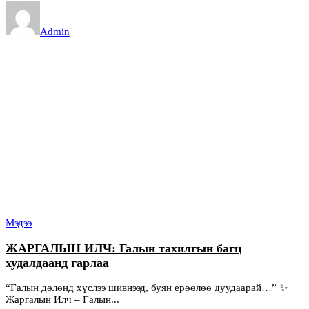
Admin
Мэдээ
ЖАРГАЛЫН ИЛЧ: Галын тахилгын багц
худалдаанд гарлаа
“Галын дөлөнд хүслээ шивнээд, буян ерөөлөө дуудаарай…” ✨
Жаргалын Илч – Галын...