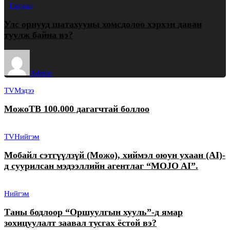
Гадаад
Улс орнууд шатахууны хомсдолоо хэрхэн даван
туулж байна вэ?
Admin
TV
Мэдээ
МожоТВ 100.000 дагагчтай боллоо
TV
Нийгэм
Мобайл сэтгүүлзүй (Можо), хиймэл оюун ухаан (AI)-
д суурилсан мэдээллийн агентлаг “MOJO AI”.
Нийгэм
Таны бодлоор “Оршуулгын хууль”-д ямар
зохицуулалт заавал тусгах ёстой вэ?