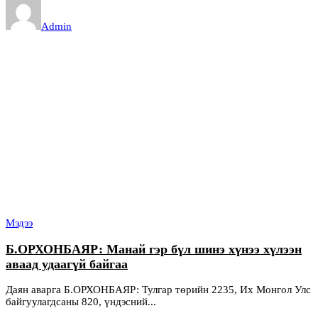
Admin
Мэдээ
Б.ОРХОНБАЯР: Манай гэр бүл шинэ хүнээ хүлээн
аваад удаагүй байгаа
Даян аварга Б.ОРХОНБАЯР: Тулгар төрийн 2235, Их Монгол Улс
байгуулагдсаны 820, үндэсний...