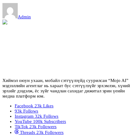
Admin
Хиймэл оюун ухаан, мобайл сэтгүүлзүйд суурилсан “Mojo AI”
мэдээллийн агентлаг нь хараат бус сэтгүүлзүйг эрхэмлэн, хүний
эрхийг дээдэлж, ёс зүйг чандлан сахидаг дижитал эрин үеийн
медиа платформ юм.
Facebook
23k
Likes
93k
Follows
Instagram
32k
Follows
YouTube
100k
Subscribers
TikTok
23k
Followers
Threads
23k
Followers