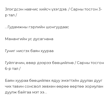
Элэгдсэн навчис хийсч үзэгдэв. / Сарны тосгон 3-
р тал /
…Гудамжны гэрлийн шонгуудаас
Манангийн ус дусагнана
Гуниг нисгэх баян хуураа
Гуйлгачин, өвөр дээрээ бөөцийлнө / Сарны тосгон
6-р тал /
Баян хуураа бөөцийлөх ядуу эмэгтэйн дуулах дууг
чих тавин сонсвол зөвхөн өөрөө өөртөө зориулан
дуулж байгаа мэт ээ…