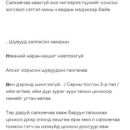
Салхивчаа хаахгүй энэ чигээрээ түүнийг сонсон
зогсвол сэтгэл минь ч өвдөж мэдэхээр байв.
…Шувууд зэллэсэн намрын
Өглөөний наран хөшиг нэвтлээгүй
Алсыг зорьсон шувуудын ганганаа
Өдөн дэрэнд шингээгүй… / Сарны тосгон 3-р тал /
ийм өглөө, ийм дүр зураг зүүн талын цонхоор
намайг угтан авлаа.
Тэр даруй салхивчаа хааж баруун талынхаа
цонхон дээр очоод хөшгөө ярж мөн л салхивчаа
томхон гэгч нь нээхүйд цонхон доогуур явж