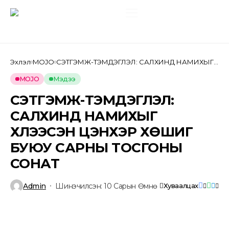
Эхлэл
MOJO
СЭТГЭМЖ-ТЭМДЭГЛЭЛ: САЛХИНД НАМИХЫГ
ХҮЛЭЭСЭН ЦЭНХЭР ХӨШИГ БУЮУ САРНЫ
ТОСГОНЫ СОНАТ
MOJO
Мэдээ
СЭТГЭМЖ-ТЭМДЭГЛЭЛ:
САЛХИНД НАМИХЫГ
ХҮЛЭЭСЭН ЦЭНХЭР ХӨШИГ
БУЮУ САРНЫ ТОСГОНЫ
СОНАТ
Admin
Шинэчилсэн: 10 Сарын Өмнө
Хуваалцах