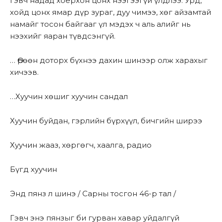
гэвч надад хоёрхон цонх нээгээгүй үлдлээ. Урд,
хойд цонх ямар дүр зураг, дуу чимээ, хөг айзамтай
намайг тосон байгааг үл мэдэх ч аль алийг нь
нээхийг яаран түвдсэнгүй.
… Өрөөн доторх бүхнээ дахин шинээр олж харахыг
хичээв.
…Хуучин хөшиг хуучин сандал
Хуучин буйдан, гэрлийн бүрхүүл, бичгийн ширээ
Хуучин жааз, хөргөгч, хаалга, радио
Бүгд хуучин
Энд пянз л шинэ / Сарны тосгон 46-р тал /
Гэвч энэ пянзыг би гурван хавар уйдалгүй