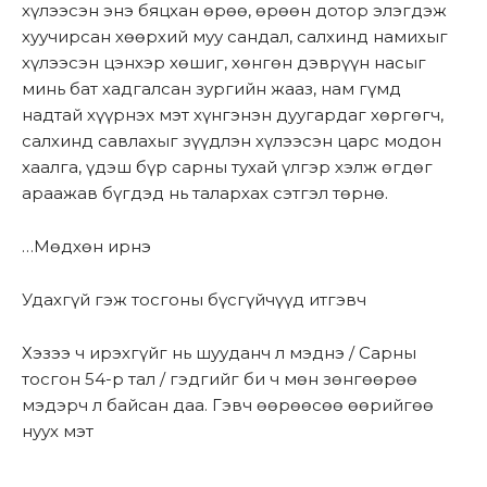
хүлээсэн энэ бяцхан өрөө, өрөөн дотор элэгдэж
хуучирсан хөөрхий муу сандал, салхинд намихыг
хүлээсэн цэнхэр хөшиг, хөнгөн дэврүүн насыг
минь бат хадгалсан зургийн жааз, нам гүмд
надтай хүүрнэх мэт хүнгэнэн дуугардаг хөргөгч,
салхинд савлахыг зүүдлэн хүлээсэн царс модон
хаалга, үдэш бүр сарны тухай үлгэр хэлж өгдөг
араажав бүгдэд нь талархах сэтгэл төрнө.
…Мөдхөн ирнэ
Удахгүй гэж тосгоны бүсгүйчүүд итгэвч
Хэзээ ч ирэхгүйг нь шууданч л мэднэ / Сарны
тосгон 54-р тал / гэдгийг би ч мөн зөнгөөрөө
мэдэрч л байсан даа. Гэвч өөрөөсөө өөрийгөө
нуух мэт