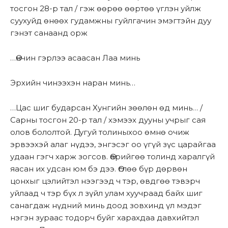
тосгон 28-р тал / гэж өөрөө өөртөө үглэн уйлж
суухуйд өнөөх гудамжны гуйлгачин эмэгтэйн дуу
гэнэт санаанд орж
…Өнчин гэрлээ асаасан Лаа минь
Эрхийн чинээхэн наран минь…
…Цас шиг бударсан Хунгийн зөөлөн өд минь… /
Сарны тосгон 20-р тал / хэмээх дууны учрыг сая
олов бололтой. Дугуй толиныхоо өмнө очиж
эрвээхэй алаг нүдээ, энгэсэг оо үгүй зүс царайгаа
удаан гэгч харж зогсов. Өөрийгөө толинд харалгүй
яасан их удсан юм бэ дээ. Өглөө бүр дөрвөн
цонхыг цэлийтэл нээгээд ч тэр, өвдгөө тэвэрч
уйлаад ч тэр бүх л зүйл улам хуучраад байх шиг
санагдаж нүдний минь доод зовхинд үл мэдэг
нэгэн зураас тодорч буйг харахдаа давхийтэл