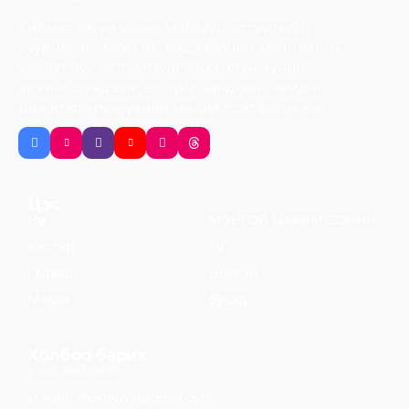
Хиймэл оюун ухаан, мобайл сэтгүүлзүйд
суурилсан “Mojo AI” мэдээллийн агентлаг нь
хараат бус сэтгүүлзүйг эрхэмлэн, хүний
эрхийг дээдэлж, ёс зүйг чандлан сахидаг
дижитал эрин үеийн медиа платформ юм.
Цэс
Нүүр
МОНГОЛ ЦАХИМ СОНИН
Улс төр
TV
Гадаад
Нийгэм
Мэдээ
Бусад
Холбоо барих
Утас: 9913 0850
И-мэйл: mojotv.mn@gmail.com