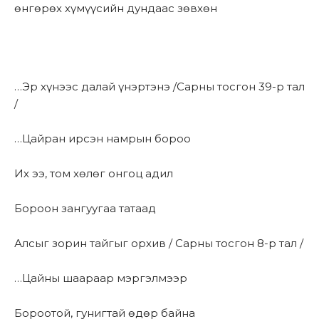
өнгөрөх хүмүүсийн дундаас зөвхөн
…Эр хүнээс далай үнэртэнэ /Сарны тосгон 39-р тал
/
…Цайран ирсэн намрын бороо
Их ээ, том хөлөг онгоц адил
Бороон зангуугаа татаад
Алсыг зорин тайгыг орхив / Сарны тосгон 8-р тал /
…Цайны шаараар мэргэлмээр
Бороотой, гунигтай өдөр байна