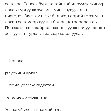
сонслоо. Сонсох бүрт намайг тайвшруулж, жигүүр
далавч ургуулж хүслийг минь шувуу адил
нисгэдэг билээ. Ингэж бодоход өөрийн эрхгүй л
дахин сонсмоор хуучин бодол дотроос хатгав.
Пянзаа эгшигт хайрцагнаа тоглуулж намуу зөөлөн
аялгуунд нь урьдын хэвээр ховсдуулав.
…Шаналал
Өр зүрхний өргөс
Чихэнд үргэлж хадаатай
Төгөлдөр хуурын аяз
Услаагүй удсан ваартай цэцэг