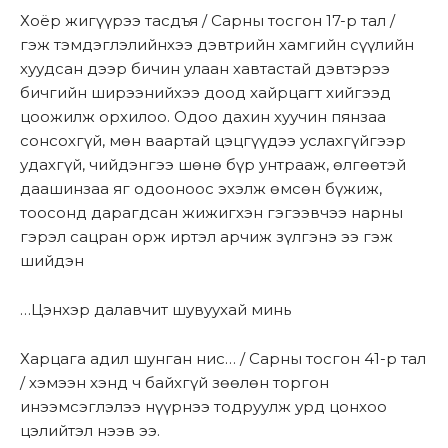
Хоёр жигүүрээ тасдъя / Сарны тосгон 17-р тал /
гэж тэмдэглэлийнхээ дэвтрийн хамгийн сүүлийн
хуудсан дээр бичин улаан хавтастай дэвтэрээ
бичгийн ширээнийхээ доод хайрцагт хийгээд
цоожилж орхилоо. Одоо дахин хуучин пянзаа
сонсохгүй, мөн ваартай цэцгүүдээ услахгүйгээр
удахгүй, чийдэнгээ шөнө бүр унтрааж, өлгөөтэй
даашинзаа яг одооноос эхэлж өмсөн бүжиж,
тоосонд дарагдсан жижигхэн гэгээвчээ нарны
гэрэл сацран орж иртэл арчиж зүлгэнэ ээ гэж
шийдэн
…Цэнхэр далавчит шувуухай минь
Харцага адил шунган нис… / Сарны тосгон 41-р тал
/ хэмээн хэнд ч байхгүй зөөлөн торгон
инээмсэглэлээ нүүрнээ тодруулж урд цонхоо
цэлийтэл нээв ээ.