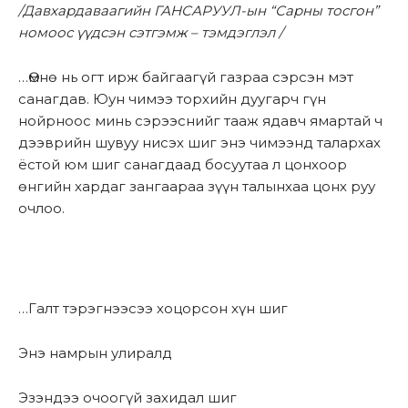
/Давхардаваагийн ГАНСАРУУЛ-ын “Сарны тосгон”
номоос үүдсэн сэтгэмж – тэмдэглэл /
…Өмнө нь огт ирж байгаагүй газраа сэрсэн мэт
санагдав. Юун чимээ торхийн дуугарч гүн
нойрноос минь сэрээснийг тааж ядавч ямартай ч
дээврийн шувуу нисэх шиг энэ чимээнд талархах
ёстой юм шиг санагдаад босуутаа л цонхоор
өнгийн хардаг зангаараа зүүн талынхаа цонх руу
очлоо.
…Галт тэрэгнээсээ хоцорсон хүн шиг
Энэ намрын улиралд
Эзэндээ очоогүй захидал шиг