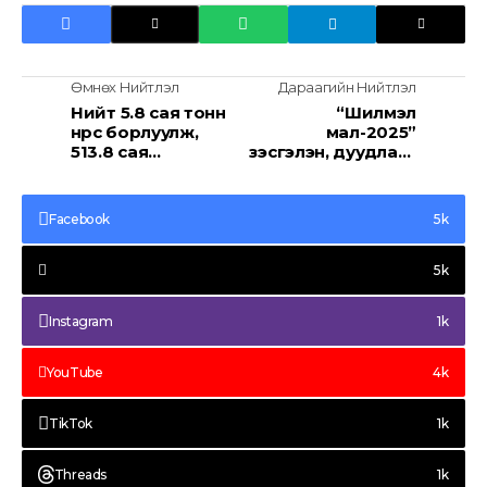
Өмнөх Нийтлэл
Дараагийн Нийтлэл
Нийт 5.8 сая тонн
“Шилмэл
нүүрс борлуулж,
мал-2025”
513.8 сая
үзэсгэлэн, дуудлага
долларын орлого
худалдаа боллоо
олжээ
Facebook
5k
5k
Instagram
1k
YouTube
4k
TikTok
1k
Threads
1k