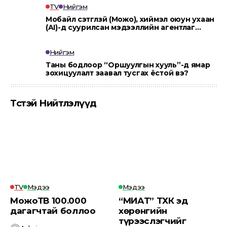
TV
Нийгэм
Мобайл сэтгүүлзүй (Можо), хиймэл оюун ухаан
(AI)-д суурилсан мэдээллийн агентлаг
“MOJO AI”.
Нийгэм
Таны бодлоор “Оршуулгын хууль”-д ямар
зохицуулалт заавал тусгах ёстой вэ?
Төсөөтэй Нийтлэлүүд
TV
Мэдээ
Мэдээ
МожоТВ 100.000
“МИАТ” ТӨХК эд
дагагчтай боллоо
хөрөнгийн
түрээслэгчийг