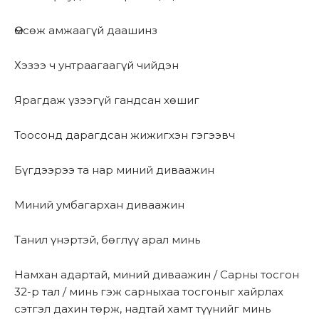
Өмсөж амжаагүй даашинз
Хэзээ ч унтраагаагүй чийдэн
Ярагдаж үзээгүй гандсан хөшиг
Тоосонд дарагдсан жижигхэн гэгээвч
Бүгдээрээ та нар миний диваажин
Миний умбагархан диваажин
Танил үнэртэй, бөглүү арал минь
Намхан адартай, миний диваажин / Сарны тосгон
32-р тал / минь гэж сарныхаа тосгоныг хайрлах
сэтгэл дахин төрж, надтай хамт түүнийг минь