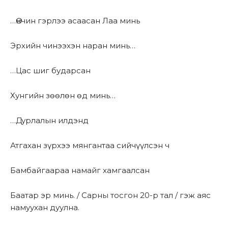
…Өнчин гэрлээ асаасан Лаа минь
Эрхийн чинээхэн наран минь…
…Цас шиг бударсан
Хунгийн зөөлөн өд минь…
…Дурлалын илдэнд
Атгахан зүрхээ мянгантаа сийчүүлсэн ч
Бамбайгаараа намайг хамгаалсан
Баатар эр минь. / Сарны тосгон 20-р тал / гэж аяс
намуухан дуулна.