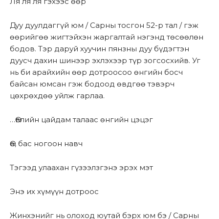
Ля ля ля гэхээс өөр
Дуу дуулдаггүй юм / Сарны тосгон 52-р тал / гэж
өөрийгөө жигтэйхэн жаргалтай нэгэнд төсөөлөн
бодов. Тэр даруй хуучин пянзны дуу бүдэгтэн
дуусч дахин шинээр эхлэхээр түр зогсосхийв. Уг
нь би арайхийн өөр дотроосоо өнгийн босч
байсан юмсан гэж бодоод өвдгөө тэвэрч
цөхрөхдөө уйлж гарлаа.
…Өвлийн цайдам талаас өнгийн цэцэг
Өө, бас ногоон навч
Тэгээд улаахан гүзээлзгэнэ эрэх мэт
Энэ их хүмүүн дотроос
Жинхэнийг нь олоход юутай бэрх юм бэ / Сарны