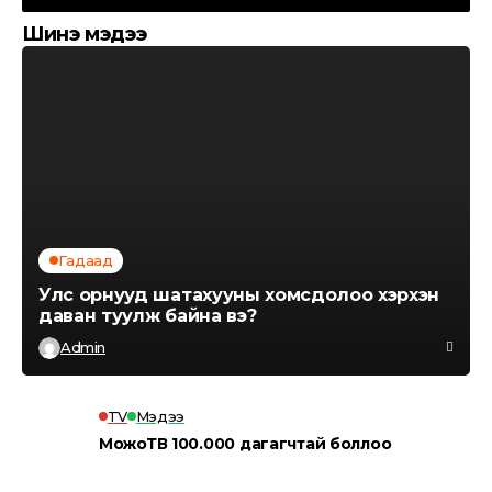
Шинэ мэдээ
Гадаад
Улс орнууд шатахууны хомсдолоо хэрхэн
даван туулж байна вэ?
Admin
TV
Мэдээ
МожоТВ 100.000 дагагчтай боллоо