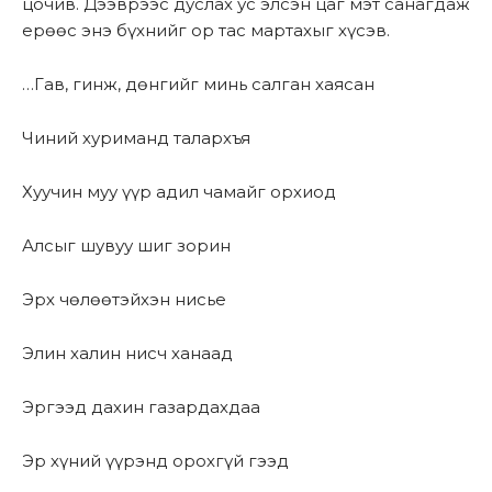
цочив. Дээврээс дуслах ус элсэн цаг мэт санагдаж
ерөөс энэ бүхнийг ор тас мартахыг хүсэв.
…Гав, гинж, дөнгийг минь салган хаясан
Чиний хуриманд талархъя
Хуучин муу үүр адил чамайг орхиод
Алсыг шувуу шиг зорин
Эрх чөлөөтэйхэн нисье
Элин халин нисч ханаад
Эргээд дахин газардахдаа
Эр хүний үүрэнд орохгүй гээд