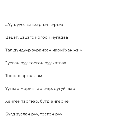
…Үүл, үүлс цэнхэр тэнгэртээ
Цэцэг, цэцэгс ногоон нугадаа
Тал дундуур зурайсан нарийхан жим
Зуслан руу, тосгон руу хөтлөх
Тоост шаргал зам
Үүгээр морин тэргээр, дугуйгаар
Хөнгөн тэргээр, бүгд өнгөрнө
Бүгд зуслан руу, тосгон руу