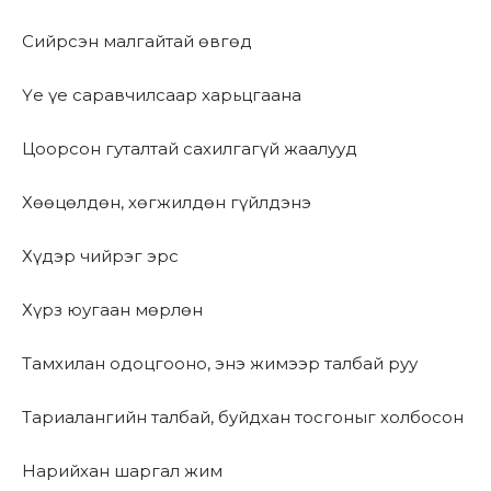
Сийрсэн малгайтай өвгөд
Үе үе саравчилсаар харьцгаана
Цоорсон гуталтай сахилгагүй жаалууд
Хөөцөлдөн, хөгжилдөн гүйлдэнэ
Хүдэр чийрэг эрс
Хүрз юугаан мөрлөн
Тамхилан одоцгооно, энэ жимээр талбай руу
Тариалангийн талбай, буйдхан тосгоныг холбосон
Нарийхан шаргал жим