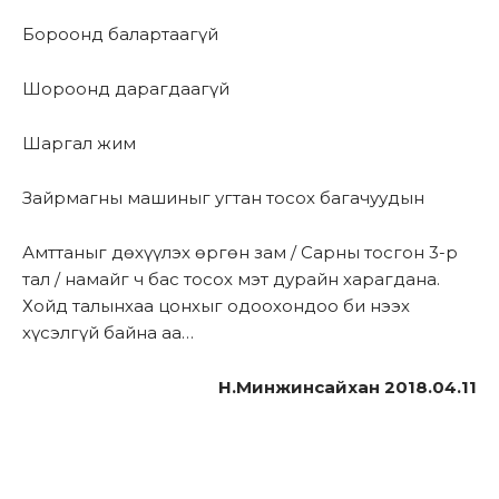
Бороонд балартаагүй
Шороонд дарагдаагүй
Шаргал жим
Зайрмагны машиныг угтан тосох багачуудын
Амттаныг дөхүүлэх өргөн зам / Сарны тосгон 3-р
тал / намайг ч бас тосох мэт дурайн харагдана.
Хойд талынхаа цонхыг одоохондоо би нээх
хүсэлгүй байна аа…
Н.Минжинсайхан 2018.04.11