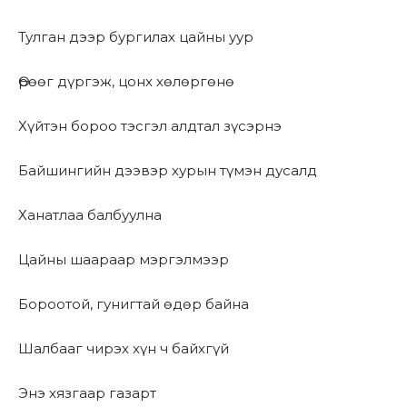
Тулган дээр бургилах цайны уур
Өрөөг дүргэж, цонх хөлөргөнө
Хүйтэн бороо тэсгэл алдтал зүсэрнэ
Байшингийн дээвэр хурын түмэн дусалд
Ханатлаа балбуулна
Цайны шаараар мэргэлмээр
Бороотой, гунигтай өдөр байна
Шалбааг чирэх хүн ч байхгүй
Энэ хязгаар газарт