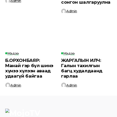
Admin
сонгон шалгаруулна
Admin
Мэдээ
Мэдээ
Б.ОРХОНБАЯР:
ЖАРГАЛЫН ИЛЧ:
Манай гэр бүл шинэ
Галын тахилгын
хүнээ хүлээн аваад
багц худалдаанд
удаагүй байгаа
гарлаа
Admin
Admin