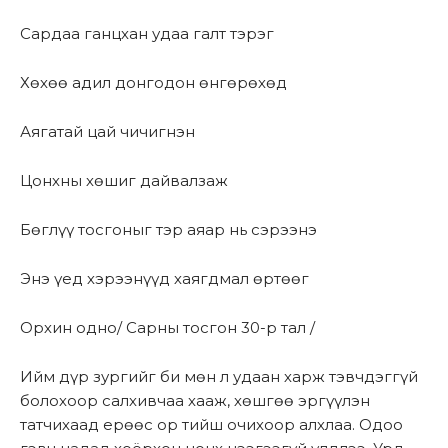
Сардаа ганцхан удаа галт тэрэг
Хөхөө адил донгодон өнгөрөхөд
Аягатай цай чичигнэн
Цонхны хөшиг дайвалзаж
Бөглүү тосгоныг тэр аяар нь сэрээнэ
Энэ үед хэрээнүүд хаягдмал өртөөг
Орхин одно/ Сарны тосгон 30-р тал /
Ийм дүр зургийг би мөн л удаан харж тэвчдэггүй
болохоор салхивчаа хааж, хөшгөө эргүүлэн
татчихаад ерөөс ор тийш очихоор алхлаа. Одоо