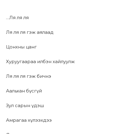
…Ля ля ля
Ля ля ля гэж аялаад
Цонхны цанг
Хуруугаараа илбэн хайлуулж
Ля ля ля гэж бичнэ
Аальхан бүсгүй
Зул сарын үдэш
Амрагаа хүлээхдээ