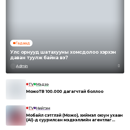
Гадаад
Улс орнууд шатахууны хомсдолоо хэрхэн
даван туулж байна вэ?
Admin
TV
Мэдээ
МожоТВ 100.000 дагагчтай боллоо
TV
Нийгэм
Мобайл сэтгүүлзүй (Можо), хиймэл оюун ухаан
(AI)-д суурилсан мэдээллийн агентлаг
“MOJO AI”.