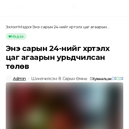
Эхлэл
Мэдээ
Энэ сарын 24-нийг хүртэлх цаг агаарын
урьдчилсан төлөв
Мэдээ
Энэ сарын 24-нийг хүртэлх
цаг агаарын урьдчилсан
төлөв
Admin
Шинэчилсэн: 8 Сарын Өмнө
Хуваалцах