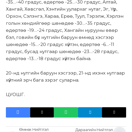
-35…-40 градус, өдөртөө -25…-30 градус, Алтай,
Хангай, Хөвсгөл, Хэнтийн уулархаг нутаг, Эг, Үүр,
Орхон, Сэлэнгэ, Хараа, Ерөө, Туул, Тэрэлж, Хэрлэн
голын хөндийгөөр шөнөдөө -30…-35 градус,
өдөртөө -19…-24 градус, Хангайн нурууны өвөр
бэл, говийн бүс нутгийн баруун өмнөд хэсгээр
шөнөдөө -15…-20 градус хүйтэн, өдөртөө -6…-11
градус, бусад нутгаар шөнөдөө -23…-28 градус,
өдөртөө -13…-18 градус хүйтэн байна.
20-нд нутгийн баруун хэсгээр, 21-нд ихэнх нутгаар
хүйтний эрч бага зэрэг суларна.
ЦУОШГ.
Өмнөх Нийтлэл
Дараагийн Нийтлэл