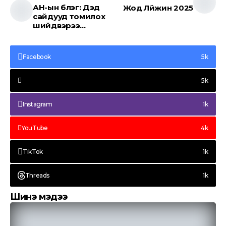
АН-ын бүлэг: Дэд
Жод Лүйжин 2025
сайдууд томилох
шийдвэрээ
цуцлахгүй бол
Засгийн газрыг
огцруулна
Facebook
5k
5k
Instagram
1k
YouTube
4k
TikTok
1k
Threads
1k
Шинэ мэдээ