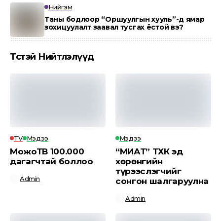
Нийгэм
Таны бодлоор “Оршуулгын хууль”-д ямар
зохицуулалт заавал тусгах ёстой вэ?
Төсөөтэй Нийтлэлүүд
TV
Мэдээ
Мэдээ
МожоТВ 100.000
“МИАТ” ТӨХК эд
дагагчтай боллоо
хөрөнгийн
түрээслэгчийг
Admin
сонгон шалгаруулна
Admin