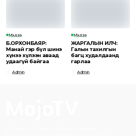
Мэдээ
Мэдээ
Б.ОРХОНБАЯР:
ЖАРГАЛЫН ИЛЧ:
Манай гэр бүл шинэ
Галын тахилгын
хүнээ хүлээн аваад
багц худалдаанд
удаагүй байгаа
гарлаа
Admin
Admin
Хиймэл оюун ухаан, мобайл сэтгүүлзүйд
суурилсан “Mojo AI” мэдээллийн агентлаг нь