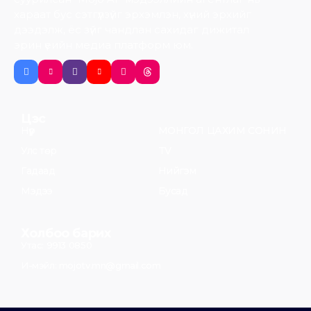
хараат бус сэтгүүлзүйг эрхэмлэн, хүний эрхийг
дээдэлж, ёс зүйг чандлан сахидаг дижитал
эрин үеийн медиа платформ юм.
Цэс
Нүүр
МОНГОЛ ЦАХИМ СОНИН
Улс төр
TV
Гадаад
Нийгэм
Мэдээ
Бусад
Холбоо барих
Утас: 9913 0850
И-мэйл: mojotv.mn@gmail.com