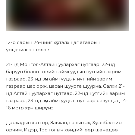
12-р сарын 24-нийг хүртэлх цаг агаарын
урьдчилсан төлөв:
21-нд Монгол-Алтайн уулархаг нутгаар, 22-нд
баруун болон төвийн аймгуудын нутгийн зарим
газраар, 23-нд зүүн аймгуудын нутгийн зарим
газраар цас орж, цасан шуурга шуурна. Салхи 21-
нд Алтайн уулархаг нутгаар, 22-нд нутгийн зарим
газраар, 23-нд зүүн аймгуудын нутгаар секундэд 14-
16 метр хүрч ширүүснэ.
Дархадын хотгор, Завхан, голын эх, Хүрэнбэлчир
орчим, Идэр, Тэс голын хөндийгөөр шөнөдөө