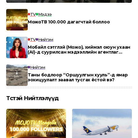
TV
Мэдээ
МожоТВ 100.000 дагагчтай боллоо
TV
Нийгэм
Мобайл сэтгүүлзүй (Можо), хиймэл оюун ухаан
(AI)-д суурилсан мэдээллийн агентлаг
“MOJO AI”.
Нийгэм
Таны бодлоор “Оршуулгын хууль”-д ямар
зохицуулалт заавал тусгах ёстой вэ?
Төсөөтэй Нийтлэлүүд