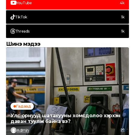
YouTube
4k
TikTok
1k
Threads
1k
Шинэ мэдээ
Гадаад
Улс орнууд шатахууны хомсдолоо хэрхэн
даван туулж байна вэ?
Admin