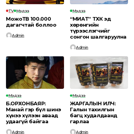
TV
Мэдээ
Мэдээ
МожоТВ 100.000
“МИАТ” ТӨХК эд
дагагчтай боллоо
хөрөнгийн
түрээслэгчийг
Admin
сонгон шалгаруулна
Admin
Мэдээ
Мэдээ
Б.ОРХОНБАЯР:
ЖАРГАЛЫН ИЛЧ:
Манай гэр бүл шинэ
Галын тахилгын
хүнээ хүлээн аваад
багц худалдаанд
удаагүй байгаа
гарлаа
Admin
Admin