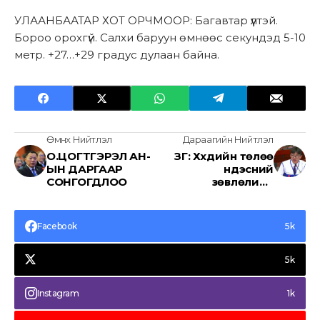
УЛААНБААТАР ХОТ ОРЧМООР: Багавтар үүлтэй.
Бороо орохгүй. Салхи баруун өмнөөс секундэд 5-10
метр. +27…+29 градус дулаан байна.
Өмнөх Нийтлэл
Дараагийн Нийтлэл
О.ЦОГТГЭРЭЛ АН-
ЗГ: Хүүхдийн төлөө
ЫН ДАРГААР
үндэсний
СОНГОГДЛОО
зөвлөлийн
хуралдаан болж
байна
Facebook
5k
5k
Instagram
1k