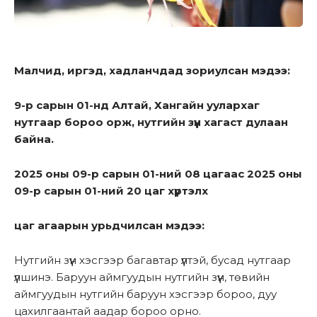
Малчид, иргэд, хадланчдад зориулсан мэдээ:
9-р сарын 01-нд Алтай, Хангайн уулархаг
нутгаар бороо орж, нутгийн зүүн хагаст дулаан
байна.
2025 оны 09-р сарын 01-ний 08 цагаас 2025 оны
09-р сарын 01-ний 20 цаг хүртэлх
цаг агаарын урьдчилсан мэдээ:
Нутгийн зүүн хэсгээр багавтар үүлтэй, бусад нутгаар
үүлшинэ. Баруун аймгуудын нутгийн зүүн, төвийн
аймгуудын нутгийн баруун хэсгээр бороо, дуу
цахилгаантай аадар бороо орно.