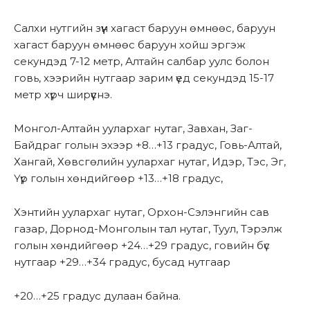
Салхи нутгийн зүүн хагаст баруун өмнөөс, баруун
хагаст баруун өмнөөс баруун хойш эргэж
секундэд 7-12 метр, Алтайн салбар уулс болон
говь, хээрийн нутгаар зарим үед секундэд 15-17
метр хүрч ширүүснэ.
Монгол-Алтайн уулархаг нутаг, Завхан, Заг-
Байдраг голын эхээр +8…+13 градус, Говь-Алтай,
Хангай, Хөвсгөлийн уулархаг нутаг, Идэр, Тэс, Эг,
Үүр голын хөндийгөөр +13…+18 градус,
Хэнтийн уулархаг нутаг, Орхон-Сэлэнгийн сав
газар, Дорнод-Монголын тал нутаг, Туул, Тэрэлж
голын хөндийгөөр +24…+29 градус, говийн бүс
нутгаар +29…+34 градус, бусад нутгаар
+20…+25 градус дулаан байна.