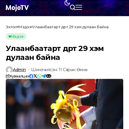
Эхлэл
Мэдээ
Улаанбаатарт өдөртөө 29 хэм дулаан байна
Мэдээ
Улаанбаатарт өдөртөө 29 хэм
дулаан байна
Admin
Шинэчилсэн: 11 Сарын Өмнө
Хуваалцах