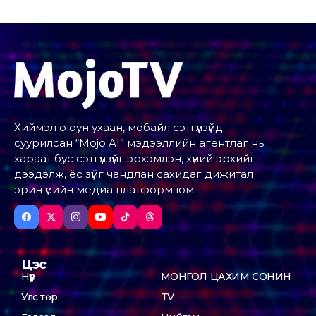
Хиймэл оюун ухаан, мобайл сэтгүүлзүйд
суурилсан “Mojo AI” мэдээллийн агентлаг нь
хараат бус сэтгүүлзүйг эрхэмлэн, хүний эрхийг
дээдэлж, ёс зүйг чандлан сахидаг дижитал
эрин үеийн медиа платформ юм.
Цэс
Нүүр
МОНГОЛ ЦАХИМ СОНИН
Улс төр
TV