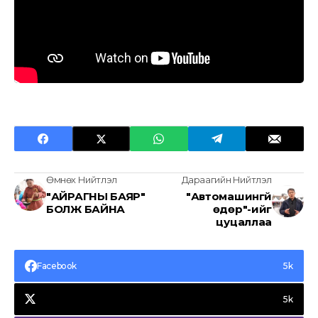
Өмнөх Нийтлэл
Дараагийн Нийтлэл
"АЙРАГНЫ БАЯР"
"Автомашингүй
БОЛЖ БАЙНА
өдөр"-ийг
цуцаллаа
Facebook
5k
5k