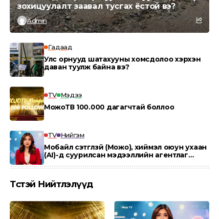
зохицуулалт заавал тусгах ёстой вэ?
Admin
Гадаад
Улс орнууд шатахууны хомсдолоо хэрхэн
даван туулж байна вэ?
TV
Мэдээ
МожоТВ 100.000 дагагчтай боллоо
TV
Нийгэм
Мобайл сэтгүүлзүй (Можо), хиймэл оюун ухаан
(AI)-д суурилсан мэдээллийн агентлаг
“MOJO AI”.
Төсөөтэй Нийтлэлүүд