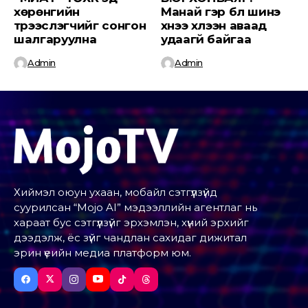
хөрөнгийн
Манай гэр бүл шинэ
түрээслэгчийг сонгон
хүнээ хүлээн аваад
шалгаруулна
удаагүй байгаа
Admin
Admin
Хиймэл оюун ухаан, мобайл сэтгүүлзүйд
суурилсан “Mojo AI” мэдээллийн агентлаг нь
хараат бус сэтгүүлзүйг эрхэмлэн, хүний эрхийг
дээдэлж, ёс зүйг чандлан сахидаг дижитал
эрин үеийн медиа платформ юм.