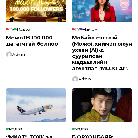
TV
Мэдээ
TV
Нийгэм
МожоТВ 100.000
Мобайл сэтгүүлзүй
дагагчтай боллоо
(Можо), хиймэл оюун
ухаан (AI)-д
Admin
суурилсан
мэдээллийн
агентлаг “MOJO AI”.
Admin
Мэдээ
Мэдээ
“МИАТ” ТӨХК эд
Б.ОРХОНБАЯР: