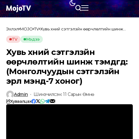
Эхлэл
MOJO
TV
Хувь хүний сэтгэлзүйн өөрчлөлтийн шинж
тэмдгүүд: (Монголчуудын сэтгэлзүйн эрүүл
мэнд-7 хоног)
TV
Мэдээ
Хувь хүний сэтгэлзүйн
өөрчлөлтийн шинж тэмдгүүд:
(Монголчуудын сэтгэлзүйн
эрүүл мэнд-7 хоног)
Admin
Шинэчилсэн: 11 Сарын Өмнө
Хуваалцах