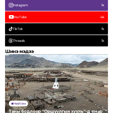
Instagram
1k
YouTube
4k
TikTok
1k
Threads
1k
Шинэ мэдээ
Нийгэм
Таны бодлоор “Оршуулгын хууль”-д ямар