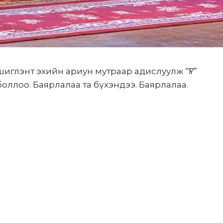
иглэнт эхийн ариун мутраар адислуулж “ҮГ”
ллоо. Баярлалаа та бүхэндээ. Баярлалаа.