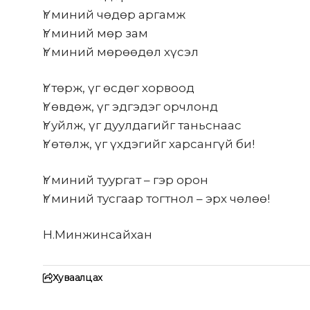
Үг миний чөдөр аргамж
Үг миний мөр зам
Үг миний мөрөөдөл хүсэл
Үг төрж, үг өсдөг хорвоод
Үг өвдөж, үг эдгэдэг орчлонд
Үг уйлж, үг дуулдагийг таньснаас
Үг өтөлж, үг үхдэгийг харсангүй би!
Үг миний туургат – гэр орон
Үг миний тусгаар тогтнол – эрх чөлөө!
Н.Минжинсайхан
Хуваалцах