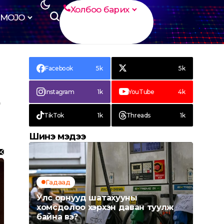
Холбоо барих
MOJO
Facebook
5k
5k
Instagram
1k
YouTube
4k
р
TikTok
1k
Threads
1k
Шинэ мэдээ
Гадаад
Улс орнууд шатахууны
хомсдолоо хэрхэн даван туулж
байна вэ?