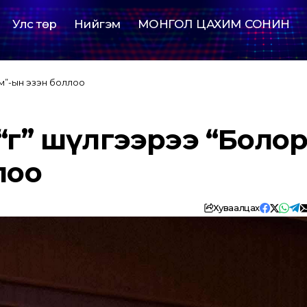
Улс төр
Нийгэм
МОНГОЛ ЦАХИМ СОНИН
м”-ын эзэн боллоо
Үг” шүлгээрээ “Боло
лоо
Хуваалцах