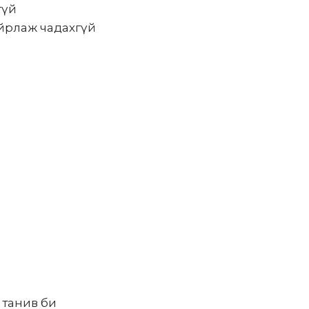
гүй
айрлаж чадахгүй
 танив би