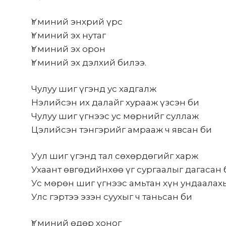
Үг миний энхрий үрс
Үг миний эх нутаг
Үг миний эх орон
Үг миний эх дэлхий билээ.
Чулуу шиг үгэнд ус хадгалж
Нэлийсэн их далайг хурааж үзсэн би
Чулуу шиг үгнээс ус мөрнийг суллаж
Цэлийсэн тэнгэрийг амрааж ч явсан би
Уул шиг үгэнд тал сөхөрдөгийг харж
Ухаант өвгөдийнхөө үг сургаалыг дагасан 
Ус мөрөн шиг үгнээс амьтан хүн ундаалах
Улс гэртээ эзэн суухыг ч таньсан би
Үг миний өдөр хоног