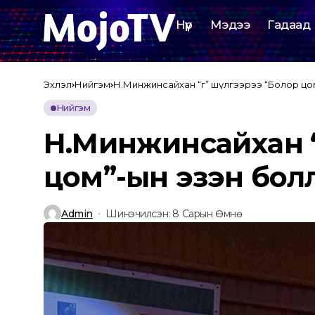
Нүүр
Мэдээ
Гадаад
Эхлэл
Нийгэм
Н.Минжинсайхан “Үг” шүлгээрээ “Болор цо
Нийгэм
Н.Минжинсайхан “
цом”-ын эзэн бол
Admin
Шинэчилсэн: 8 Сарын Өмнө