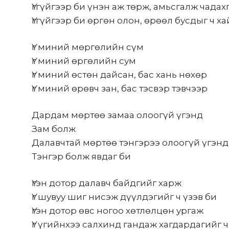
Үггүйгээр би үнэн аж төрж, амьсгалж чадах
Үггүйгээр би өргөн олон, өрөөл бусдыг ч х
Үг миний мөргөлийн сүм
Үг миний өргөлийн сум
Үг миний өстөн дайсан, бас хань нөхөр
Үг миний өрөвч зан, бас тэсвэр тэвчээр
Дардам мөртөө замаа олоогүй үгэнд
Зам болж
Далавчтай мөртөө тэнгэрээ олоогүй үгэнд
Тэнгэр болж явдаг би
Үгэн дотор далавч байдгийг харж
Үг шувуу шиг нисэж дүүлдэгийг ч үзэв би
Үгэн дотор өвс ногоо хөтлөлцөн ургаж
Үг үгийнхээ салхинд гандаж хагдардагийг ч