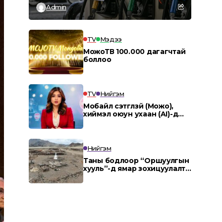
Admin
TV
Мэдээ
МожоТВ 100.000 дагагчтай
боллоо
TV
Нийгэм
Мобайл сэтгүүлзүй (Можо),
хиймэл оюун ухаан (AI)-д
суурилсан мэдээллийн
агентлаг “MOJO AI”.
Нийгэм
Таны бодлоор “Оршуулгын
хууль”-д ямар зохицуулалт
заавал тусгах ёстой вэ?