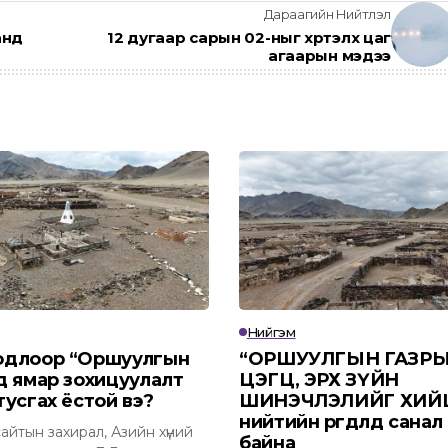
Дараагийн Нийтлэл
анд
12 дугаар сарын 02-ныг хүртэлх цаг
агаарын мэдээ
Нийгэм
одлоор “Оршуулгын
“ОРШУУЛГЫН ГАЗРЫ
д ямар зохицуулалт
ЦЭГЦ, ЭРХ ЗҮЙН
тусгах ёстой вэ?
ШИНЭЧЛЭЛИЙГ ХИЙ
нийтийн өргөдөлд санал
йтын захирал, Азийн хүний
байна