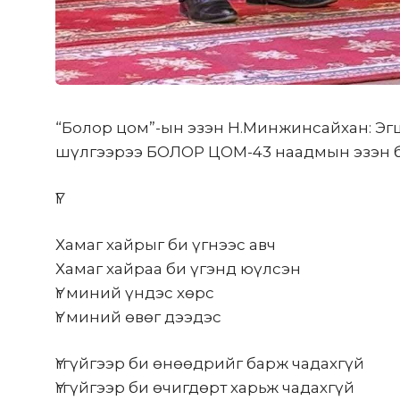
“Болор цом”-ын эзэн Н.Минжинсайхан: Эгш
шүлгээрээ БОЛОР ЦОМ-43 наадмын эзэн бо
ҮГ
Хамаг хайрыг би үгнээс авч
Хамаг хайраа би үгэнд юүлсэн
Үг миний үндэс хөрс
Үг миний өвөг дээдэс
Үггүйгээр би өнөөдрийг барж чадахгүй
Үггүйгээр би өчигдөрт харьж чадахгүй