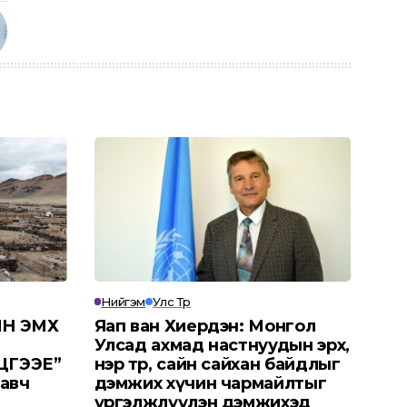
Нийгэм
Улс Төр
Н ЭМХ
Яап ван Хиердэн: Монгол
Улсад ахмад настнуудын эрх,
ЦГЭЭЕ”
нэр төр, сайн сайхан байдлыг
 авч
дэмжих хүчин чармайлтыг
үргэлжлүүлэн дэмжихэд