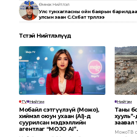
Өмнөх Нийтлэл
Улс тунхагласны ойн баярын барилда
улсын заан С.Сүхбат түрүүллээ
Төсөөтэй Нийтлэлүүд
TV
Нийгэм
Нийгэм
Мобайл сэтгүүлзүй (Можо),
Таны б
хиймэл оюун ухаан (AI)-д
хууль”-
суурилсан мэдээллийн
заавал 
агентлаг “MOJO AI”.
МожоТВ са