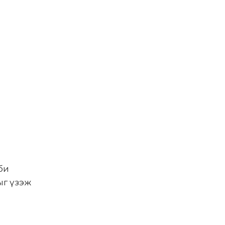
би
ыг үзэж