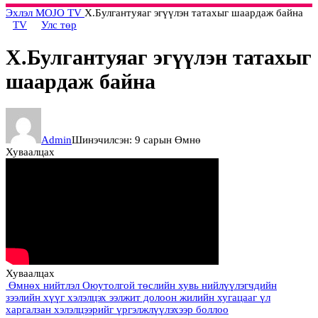
Эхлэл
MOJO
TV
Х.Булгантуяаг эгүүлэн татахыг шаардаж байна
TV
Улс төр
Х.Булгантуяаг эгүүлэн татахыг
шаардаж байна
Admin
Шинэчилсэн: 9 сарын Өмнө
Хуваалцах
Хуваалцах
Өмнөх нийтлэл
Оюутолгой төслийн хувь нийлүүлэгчдийн
зээлийн хүүг хэлэлцэх ээлжит долоон жилийн хугацааг үл
харгалзан хэлэлцээрийг үргэлжлүүлэхээр боллоо