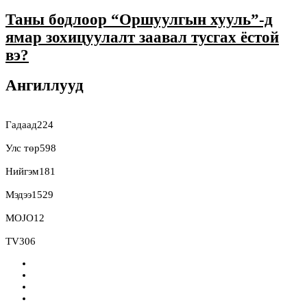
Таны бодлоор “Оршуулгын хууль”-д
ямар зохицуулалт заавал тусгах ёстой
вэ?
Ангиллууд
Гадаад
224
Улс төр
598
Нийгэм
181
Мэдээ
1529
MOJO
12
TV
306