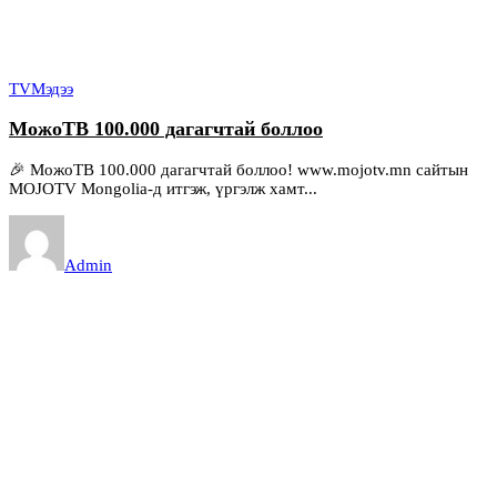
TV
Мэдээ
МожоТВ 100.000 дагагчтай боллоо
🎉 МожоТВ 100.000 дагагчтай боллоо! www.mojotv.mn сайтын
MOJOTV Mongolia-д итгэж, үргэлж хамт...
Admin