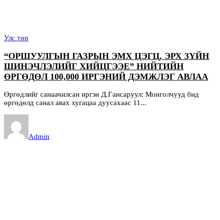
Улс төр
“ОРШУУЛГЫН ГАЗРЫН ЭМХ ЦЭГЦ, ЭРХ ЗҮЙН
ШИНЭЧЛЭЛИЙГ ХИЙЦГЭЭЕ” НИЙТИЙН
ӨРГӨДӨЛ 100,000 ИРГЭНИЙ ДЭМЖЛЭГ АВЛАА
Өргөдлийг санаачилсан иргэн Д.Гансаруул: Монголчууд бид
өргөдөлд санал авах хугацаа дуусахаас 11...
Admin