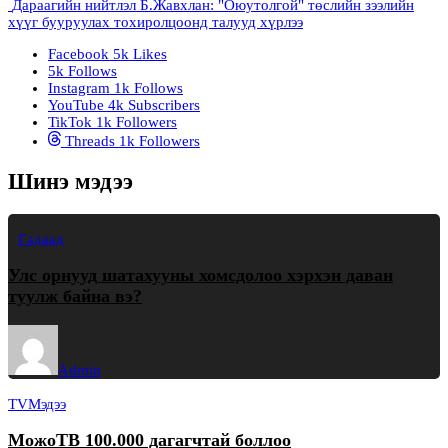
Дараагийн нийтлэл
Б.Жавхлан: "Оюутолгой" төслийн зээлийн
хүүг бууруулах тохиролцоонд талууд хүрлээ
Facebook
5k
Likes
5k
Follows
Instagram
1k
Follows
YouTube
4k
Subscribers
TikTok
1k
Followers
Threads
1k
Followers
Шинэ мэдээ
Гадаад
Улс орнууд шатахууны хомсдолоо хэрхэн даван
туулж байна вэ?
Admin
TV
Мэдээ
МожоТВ 100.000 дагагчтай боллоо