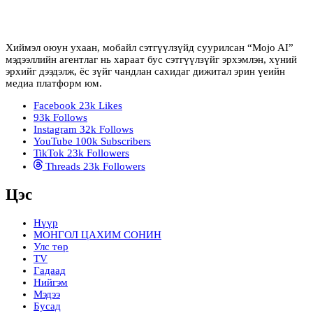
Хиймэл оюун ухаан, мобайл сэтгүүлзүйд суурилсан “Mojo AI”
мэдээллийн агентлаг нь хараат бус сэтгүүлзүйг эрхэмлэн, хүний
эрхийг дээдэлж, ёс зүйг чандлан сахидаг дижитал эрин үеийн
медиа платформ юм.
Facebook
23k
Likes
93k
Follows
Instagram
32k
Follows
YouTube
100k
Subscribers
TikTok
23k
Followers
Threads
23k
Followers
Цэс
Нүүр
МОНГОЛ ЦАХИМ СОНИН
Улс төр
TV
Гадаад
Нийгэм
Мэдээ
Бусад