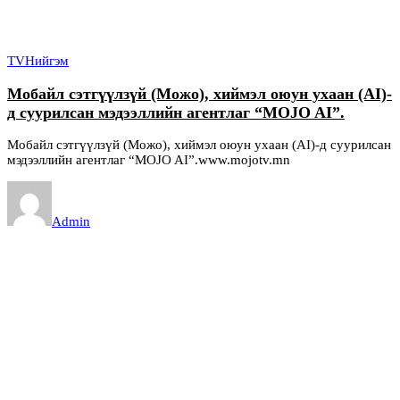
TV
Нийгэм
Мобайл сэтгүүлзүй (Можо), хиймэл оюун ухаан (AI)-
д суурилсан мэдээллийн агентлаг “MOJO AI”.
Мобайл сэтгүүлзүй (Можо), хиймэл оюун ухаан (AI)-д суурилсан
мэдээллийн агентлаг “MOJO AI”.www.mojotv.mn
Admin