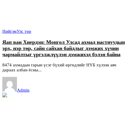
Нийгэм
Улс төр
Яап ван Хиердэн: Монгол Улсад ахмад настнуудын
эрх, нэр төр, сайн сайхан байдлыг дэмжих хүчин
чармайлтыг үргэлжлүүлэн дэмжихэд бэлэн байна
8474 ахмадын гарын үсэг бүхий өргөдлийг НҮБ хүлээн авч
дараах албан ёсны...
Admin