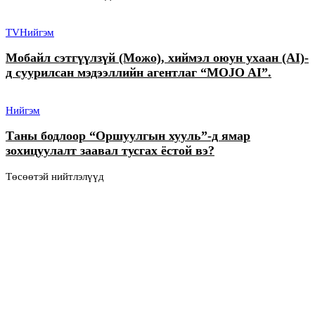
TV
Нийгэм
Мобайл сэтгүүлзүй (Можо), хиймэл оюун ухаан (AI)-
д суурилсан мэдээллийн агентлаг “MOJO AI”.
Нийгэм
Таны бодлоор “Оршуулгын хууль”-д ямар
зохицуулалт заавал тусгах ёстой вэ?
Төсөөтэй нийтлэлүүд