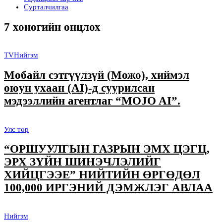
Сурталчилгаа
7 хоногийн онцлох
TV
Нийгэм
Мобайл сэтгүүлзүй (Можо), хиймэл
оюун ухаан (AI)-д суурилсан
мэдээллийн агентлаг “MOJO AI”.
Улс төр
“ОРШУУЛГЫН ГАЗРЫН ЭМХ ЦЭГЦ,
ЭРХ ЗҮЙН ШИНЭЧЛЭЛИЙГ
ХИЙЦГЭЭЕ” НИЙТИЙН ӨРГӨДӨЛ
100,000 ИРГЭНИЙ ДЭМЖЛЭГ АВЛАА
Нийгэм