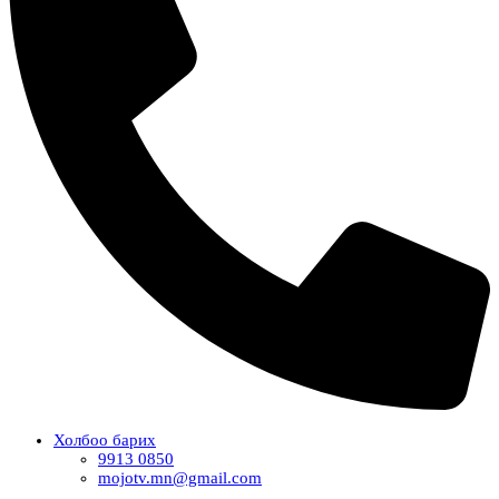
Холбоо барих
9913 0850
mojotv.mn@gmail.com