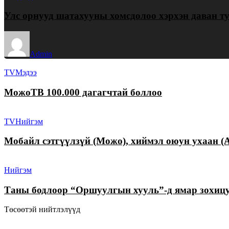
Улс орнууд шатахууны хомсдолоо хэрхэн даван т
Admin
TV
Мэдээ
МожоТВ 100.000 дагагчтай боллоо
TV
Нийгэм
Мобайл сэтгүүлзүй (Можо), хиймэл оюун ухаан (A
Нийгэм
Таны бодлоор “Оршуулгын хууль”-д ямар зохицуу
Төсөөтэй нийтлэлүүд