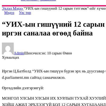
Эхлэл
Мэдээ
“УИХ-ын гишүүний 12 сарын тэтгэмж”-ийг хүчингү
Мэдээ
Улс төр
“УИХ-ын гишүүний 12 сарын т
иргэн саналаа өгөөд байна
Admin
Шинэчилсэн: 10 сарын Өмнө
Хуваалцах
Иргэн Ц.Батболд “УИХ-ын гишүүн бүрэн эрх нь дуусгавар б
d.parliament.mn сайтад санаачилжээ.
Өргөдлийн дэлгэрэнгүй:
МОНГОЛ УЛСЫН УЛСЫН ИХ ХУРЛЫН ТУХАЙ ХУУЛИЙН 
ХОЙШ АЖИЛ ЭРХЛЭЭГҮЙ БОЛ 12 САРЫН ХУГАЦААН