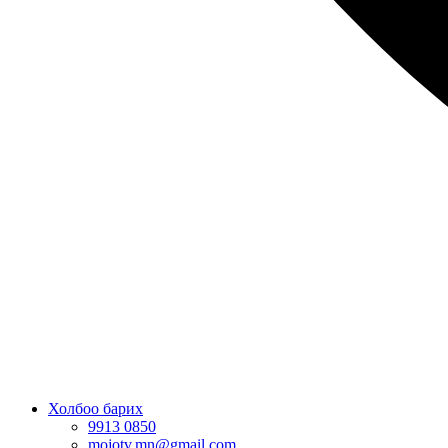
Холбоо барих
9913 0850
mojotv.mn@gmail.com