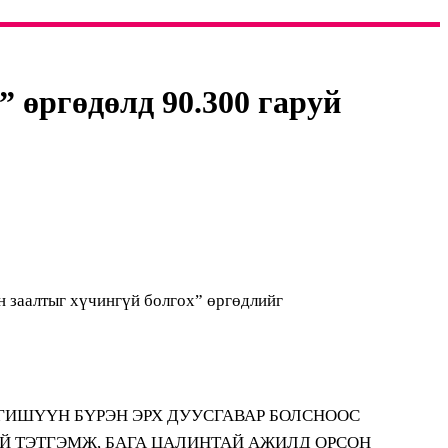
 өргөдөлд 90.300 гаруй
н заалтыг хүчингүй болгох” өргөдлийг
 ГИШҮҮН БҮРЭН ЭРХ ДУУСГАВАР БОЛСНООС
Й ТЭТГЭМЖ, БАГА ЦАЛИНТАЙ АЖИЛД ОРСОН