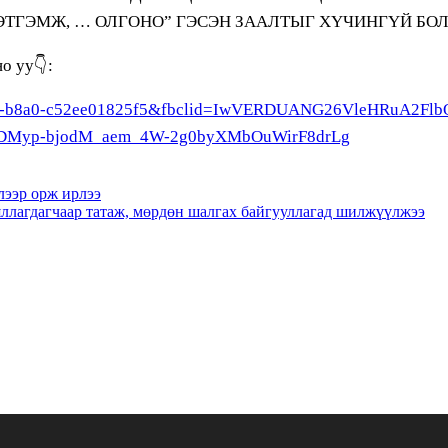
ЭТГЭМЖ, … ОЛГОНО” ГЭСЭН ЗААЛТЫГ ХҮЧИНГҮЙ БО
о уу👇:
ed-4726-b8a0-c52ee01825f5&fbclid=IwVERDUANG26VleHRuA
Myp-bjodM_aem_4W-2g0byXMbOuWirF8drLg
лээр орж ирлээ
яллагдагчаар татаж, мөрдөн шалгах байгууллагад шилжүүлжээ