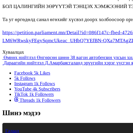
БОЛ ЦАЛИНГИЙН ЗӨРҮҮТЭЙ ТЭНЦЭХ ХЭМЖЭЭНИЙ Т
Та уг өргөдөлд санал өгөхийг хүсвэл доорх холбоосоор орн
https://petition.parliament.mn/Detail?id=086f147c-fb
LM6WRwskyFEgvSqmcUkeac_UHbQ7YEfBN-QXa7MTAgZD
Хуваалцах
Өмнөх нийтлэл
Өнгөрсөн шөнө 38 вагон автобензин улсын хи
Дараагийн нийтлэл
Д.Амарбаясгаланд эрүүгийн хэрэг үүсгэн 
Facebook
5k
Likes
5k
Follows
Instagram
1k
Follows
YouTube
4k
Subscribers
TikTok
1k
Followers
Threads
1k
Followers
Шинэ мэдээ
Гадаад