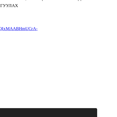
ЛГУУЛАХ
2FlbQIxMAABHmUCrA-