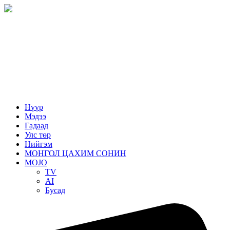
Нүүр
Мэдээ
Гадаад
Улс төр
Нийгэм
МОНГОЛ ЦАХИМ СОНИН
MOJO
TV
AI
Бусад