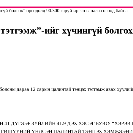
й болгох” өргөдөлд 90.300 гаруй иргэн саналаа өгөөд байна
этгэмж”-ийг хүчингүй болгох”
олсны дараа 12 сарын цалинтай тэнцэх тэтгэмж авах хуулий
41 ДҮГЭЭР ЗҮЙЛИЙН 41.9 ДЭХ ХЭСЭГ БУЮУ “ХЭРЭВ
Д ГИШҮҮНИЙ ҮНДСЭН ЦАЛИНТАЙ ТЭНЦЭХ ХЭМЖЭЭНИ