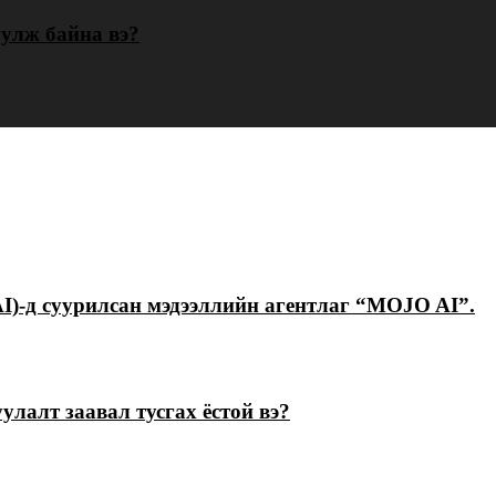
уулж байна вэ?
I)-д суурилсан мэдээллийн агентлаг “MOJO AI”.
лалт заавал тусгах ёстой вэ?