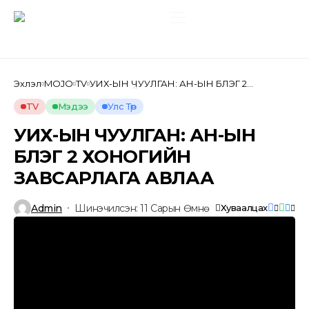
Эхлэл
MOJO
TV
УИХ-ЫН ЧУУЛГАН: АН-ЫН БҮЛЭГ 2
ХОНОГИЙН ЗАВСАРЛАГА АВЛАА
TV
Мэдээ
Улс Төр
УИХ-ЫН ЧУУЛГАН: АН-ЫН
БҮЛЭГ 2 ХОНОГИЙН
ЗАВСАРЛАГА АВЛАА
Admin
Шинэчилсэн: 11 Сарын Өмнө
Хуваалцах