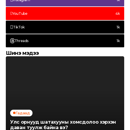
YouTube
4k
TikTok
1k
Threads
1k
Шинэ мэдээ
Гадаад
Улс орнууд шатахууны хомсдолоо хэрхэн
даван туулж байна вэ?