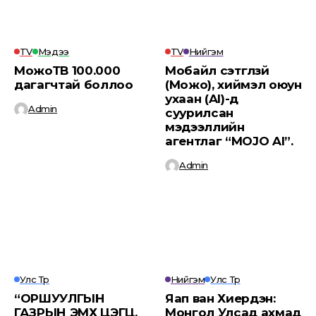
TV
Мэдээ
TV
Нийгэм
МожоТВ 100.000
Мобайл сэтгүүлзүй
дагагчтай боллоо
(Можо), хиймэл оюун
ухаан (AI)-д
Admin
суурилсан
мэдээллийн
агентлаг “MOJO AI”.
Admin
Улс Төр
Нийгэм
Улс Төр
“ОРШУУЛГЫН
Яап ван Хиердэн:
ГАЗРЫН ЭМХ ЦЭГЦ,
Монгол Улсад ахмад