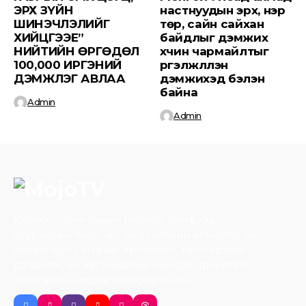
ЭРХ ЗҮЙН
настнуудын эрх, нэр
ШИНЭЧЛЭЛИЙГ
төр, сайн сайхан
ХИЙЦГЭЭЕ”
байдлыг дэмжих
НИЙТИЙН ӨРГӨДӨЛ
хүчин чармайлтыг
100,000 ИРГЭНИЙ
үргэлжлүүлэн
ДЭМЖЛЭГ АВЛАА
дэмжихэд бэлэн
байна
Admin
Admin
Хиймэл оюун ухаан, мобайл сэтгүүлзүйд
суурилсан “Mojo AI” мэдээллийн агентлаг нь
хараат бус сэтгүүлзүйг эрхэмлэн, хүний эрхийг
дээдэлж, ёс зүйг чандлан сахидаг дижитал
эрин үеийн медиа платформ юм.