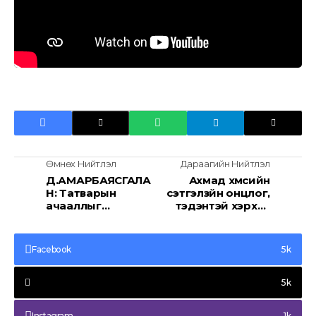
Өмнөх Нийтлэл
Дараагийн Нийтлэл
Д.АМАРБАЯСГАЛА
Ахмад хүмүүсийн
Н: Татварын
сэтгэлзүйн онцлог,
ачааллыг
тэдэнтэй хэрхэн
бодитоор
харьцах вэ?
бууруулж жинхэнэ
утгаар “нурууг
Facebook
5k
тэнийлгэх”
шинэчлэл хийх цаг
ирсэн
5k
Instagram
1k