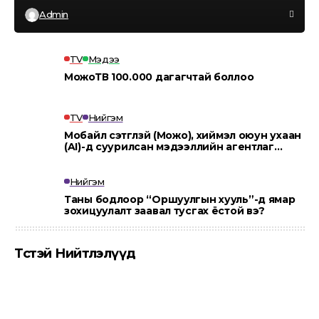
Admin
TV
Мэдээ
МожоТВ 100.000 дагагчтай боллоо
TV
Нийгэм
Мобайл сэтгүүлзүй (Можо), хиймэл оюун ухаан
(AI)-д суурилсан мэдээллийн агентлаг
“MOJO AI”.
Нийгэм
Таны бодлоор “Оршуулгын хууль”-д ямар
зохицуулалт заавал тусгах ёстой вэ?
Төсөөтэй Нийтлэлүүд