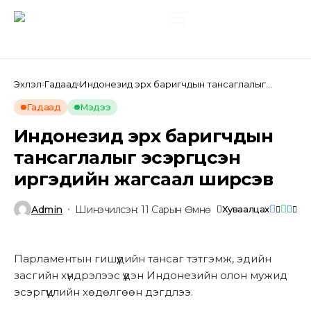
Эхлэл
Гадаад
Индонезид эрх баригчдын тансаглалыг
эсэргүүцсэн иргэдийн жагсаал ширүүсэв
Гадаад
Мэдээ
Индонезид эрх баригчдын
тансаглалыг эсэргүүцсэн
иргэдийн жагсаал ширүүсэв
Admin
Шинэчилсэн: 11 Сарын Өмнө
Хуваалцах
Парламентын гишүүдийн тансаг тэтгэмж, эдийн
засгийн хүндрэлээс үүдэн Индонезийн олон мужид
эсэргүүцлийн хөдөлгөөн дэгдлээ.