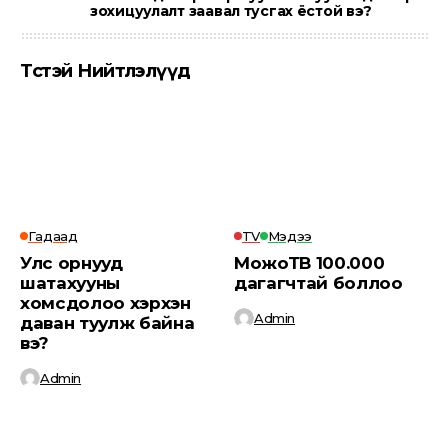
зохицуулалт заавал тусгах ёстой вэ?
Төсөөтэй Нийтлэлүүд
Гадаад
TV
Мэдээ
Улс орнууд
МожоТВ 100.000
шатахууны
дагагчтай боллоо
хомсдолоо хэрхэн
Admin
даван туулж байна
вэ?
Admin