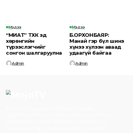
Мэдээ
Мэдээ
“МИАТ” ТӨХК эд
Б.ОРХОНБАЯР:
хөрөнгийн
Манай гэр бүл шинэ
түрээслэгчийг
хүнээ хүлээн аваад
сонгон шалгаруулна
удаагүй байгаа
Admin
Admin
Хиймэл оюун ухаан, мобайл сэтгүүлзүйд
суурилсан “Mojo AI” мэдээллийн агентлаг нь
хараат бус сэтгүүлзүйг эрхэмлэн, хүний эрхийг
дээдэлж, ёс зүйг чандлан сахидаг дижитал