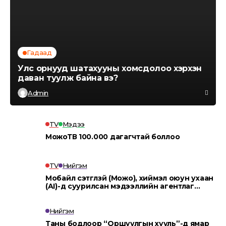
Гадаад
Улс орнууд шатахууны хомсдолоо хэрхэн
даван туулж байна вэ?
Admin
TV
Мэдээ
МожоТВ 100.000 дагагчтай боллоо
TV
Нийгэм
Мобайл сэтгүүлзүй (Можо), хиймэл оюун ухаан
(AI)-д суурилсан мэдээллийн агентлаг
“MOJO AI”.
Нийгэм
Таны бодлоор “Оршуулгын хууль”-д ямар