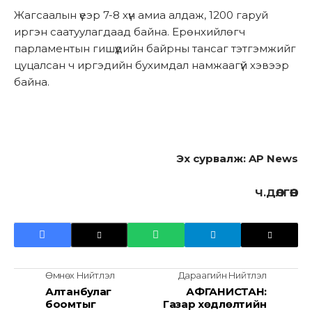
Жагсаалын үеэр 7-8 хүн амиа алдаж, 1200 гаруй
иргэн саатуулагдаад байна. Ерөнхийлөгч
парламентын гишүүдийн байрны тансаг тэтгэмжийг
цуцалсан ч иргэдийн бухимдал намжаагүй хэвээр
байна.
Эх сурвалж: AP News
Ч.ДӨЛГӨӨН
Өмнөх Нийтлэл
Дараагийн Нийтлэл
Алтанбулаг
АФГАНИСТАН:
боомтыг
Газар хөдлөлтийн