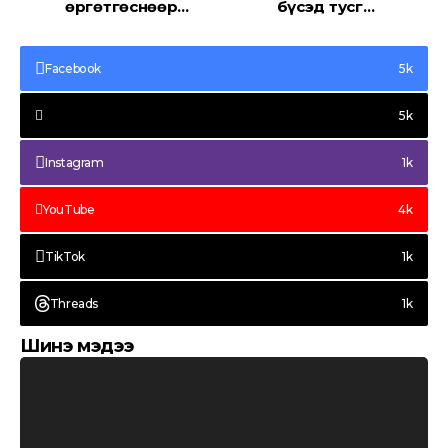
өргөтгөснөөр
бүсэд тусгай
жилд 1.5-2 сая
хүчний цэргүүдийг
зорчигч, 600-800
агаараас буулгав
мянган тээврийн
Facebook
5k
хэрэгсэл нэвтрэх
боломжтой
боллоо
5k
Instagram
1k
YouTube
4k
TikTok
1k
Threads
1k
Шинэ мэдээ