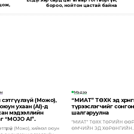
цож,
бороо, нойтон цастай байна
эм
Мэдээ
 сэтгүүлзүй (Можо),
“МИАТ” ТӨХК эд хөрөн
оюун ухаан (AI)-д
түрээслэгчийг сонго
сан мэдээллийн
шалгаруулна
г “MOJO AI”.
“МИАТ” ТӨХК ТӨРИЙН ӨӨ
гүүлзүй (Можо), хиймэл оюун
ӨМЧИЙН ЭД ХӨРӨНГИЙН