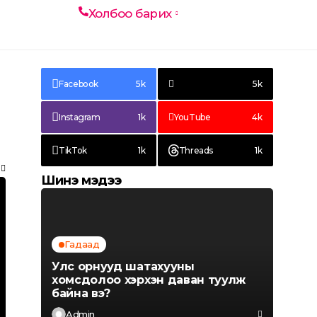
Холбоо барих
MOJO
Facebook
5k
5k
Instagram
1k
YouTube
4k
TikTok
1k
Threads
1k
Шинэ мэдээ
Гадаад
Улс орнууд шатахууны
хомсдолоо хэрхэн даван туулж
байна вэ?
Admin