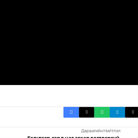
Дараагийн Нийтлэл
Есдүгээр сард цаг агаар тогтворгүй,