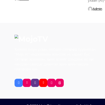
ухаан (AI
агентлаг 
Admin
Хиймэл оюун ухаан, мобайл сэтгүүлзүйд суурилсан
“Mojo AI” мэдээллийн агентлаг нь хараат бус
сэтгүүлзүйг эрхэмлэн, хүний эрхийг дээдэлж, ёс зүйг
чандлан сахидаг дижитал эрин үеийн медиа
платформ юм.