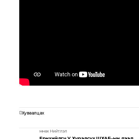
Хуваалцах
Өмнөх Нийтлэл
Ерөнхийлөгч У.Хүрэлсүх ШХАБ-ын дээд