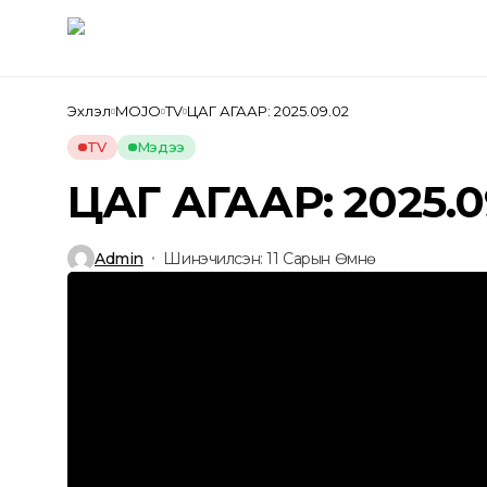
Нүүр
Мэдээ
Гадаад
Эхлэл
MOJO
TV
ЦАГ АГААР: 2025.09.02
TV
Мэдээ
ЦАГ АГААР: 2025.0
Admin
Шинэчилсэн: 11 Сарын Өмнө