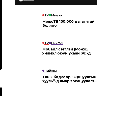
TV
Мэдээ
МожоТВ 100.000 дагагчтай
боллоо
TV
Нийгэм
Мобайл сэтгүүлзүй (Можо),
хиймэл оюун ухаан (AI)-д
суурилсан мэдээллийн
агентлаг “MOJO AI”.
Нийгэм
Таны бодлоор “Оршуулгын
хууль”-д ямар зохицуулалт
заавал тусгах ёстой вэ?