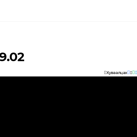
Улс төр
Нийгэм
МОНГОЛ ЦАХИМ СОНИН
9.02
Хуваалцах