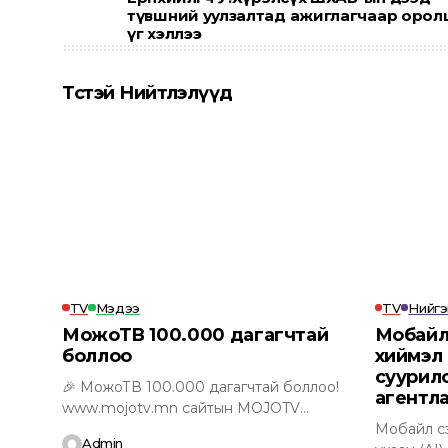
түвшний уулзалтад ажиглагчаар орол
үг хэллээ
Төсөөтэй Нийтлэлүүд
TV
Мэдээ
TV
Нийг
МожоТВ 100.000 дагагчтай
Мобайл
боллоо
хиймэл 
суурил
🎉 МожоТВ 100.000 дагагчтай боллоо!
агентла
www.mojotv.mn сайтын MOJOTV
Mongolia-д итгэж, үргэлж хамт...
Мобайл сэт
Admin