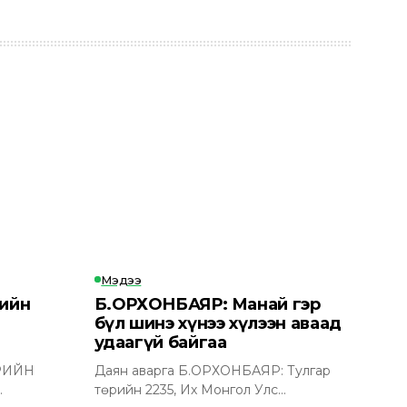
Мэдээ
гийн
Б.ОРХОНБАЯР: Манай гэр
н
бүл шинэ хүнээ хүлээн аваад
удаагүй байгаа
РИЙН
Даян аварга Б.ОРХОНБАЯР: Тулгар
төрийн 2235, Их Монгол Улс